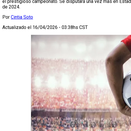
el prestigioso campeonato. Se disputará una vez más en Estados
de 2024.
Por
Cintia Soto
Actualizado el
16/04/2026 - 03:38hs CST