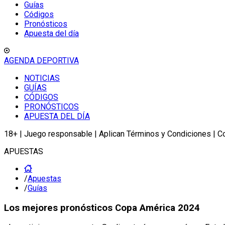
Guías
Códigos
Pronósticos
Apuesta del día
AGENDA DEPORTIVA
NOTICIAS
GUÍAS
CÓDIGOS
PRONÓSTICOS
APUESTA DEL DÍA
18+ | Juego responsable | Aplican Términos y Condiciones | C
APUESTAS
/
Apuestas
/
Guías
Los mejores pronósticos Copa América 2024