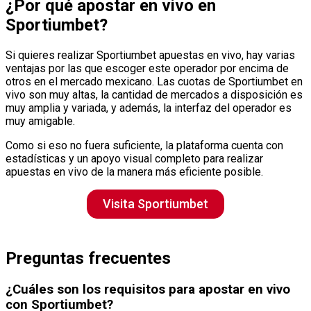
¿Por qué apostar en vivo en
Sportiumbet?
Si quieres realizar Sportiumbet apuestas en vivo, hay varias
ventajas por las que escoger este operador por encima de
otros en el mercado mexicano. Las cuotas de Sportiumbet en
vivo son muy altas, la cantidad de mercados a disposición es
muy amplia y variada, y además, la interfaz del operador es
muy amigable.
Como si eso no fuera suficiente, la plataforma cuenta con
estadísticas y un apoyo visual completo para realizar
apuestas en vivo de la manera más eficiente posible.
Preguntas frecuentes
¿Cuáles son los requisitos para apostar en vivo
con Sportiumbet?