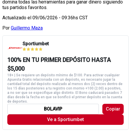
domina todas las herramientas para ganar dinero siguiendo
tus partidos favoritos.
Actualizado el
09/06/2026 - 09:36hs CST
Por
Guillermo Maza