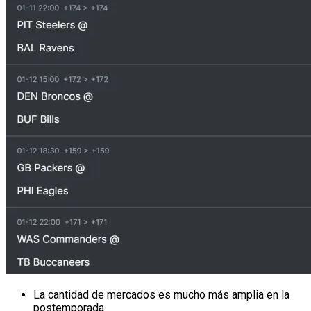
La cantidad de mercados es mucho más amplia en la
postemporada