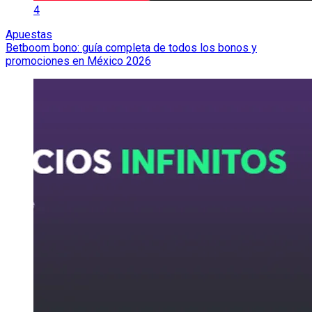
4
Apuestas
Betboom bono: guía completa de todos los bonos y
promociones en México 2026