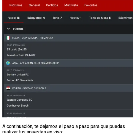
A continuación, te dejamos el paso a paso para que puedas
realizar tus apuestas en vivo: