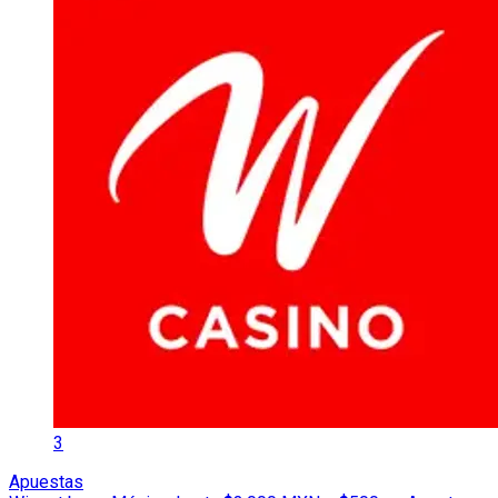
3
Apuestas