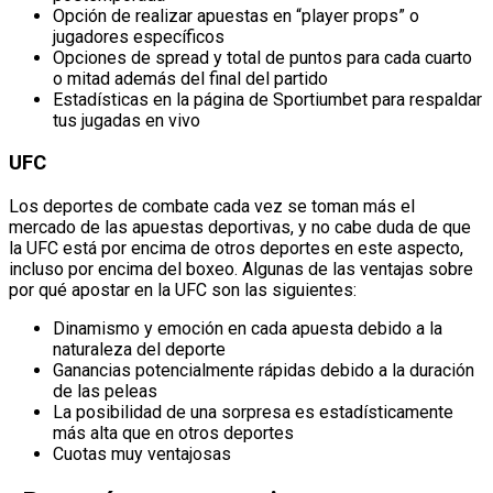
Opción de realizar apuestas en “player props” o
jugadores específicos
Opciones de spread y total de puntos para cada cuarto
o mitad además del final del partido
Estadísticas en la página de Sportiumbet para respaldar
tus jugadas en vivo
UFC
Los deportes de combate cada vez se toman más el
mercado de las apuestas deportivas, y no cabe duda de que
la UFC está por encima de otros deportes en este aspecto,
incluso por encima del boxeo. Algunas de las ventajas sobre
por qué apostar en la UFC son las siguientes:
Dinamismo y emoción en cada apuesta debido a la
naturaleza del deporte
Ganancias potencialmente rápidas debido a la duración
de las peleas
La posibilidad de una sorpresa es estadísticamente
más alta que en otros deportes
Cuotas muy ventajosas