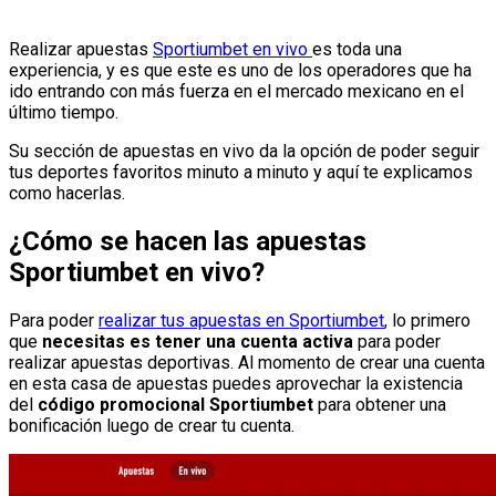
Realizar apuestas
Sportiumbet en vivo
es toda una
experiencia, y es que este es uno de los operadores que ha
ido entrando con más fuerza en el mercado mexicano en el
último tiempo.
Su sección de apuestas en vivo da la opción de poder seguir
tus deportes favoritos minuto a minuto y aquí te explicamos
como hacerlas.
¿Cómo se hacen las apuestas
Sportiumbet en vivo?
Para poder
realizar tus apuestas en Sportiumbet
, lo primero
que
necesitas es tener una cuenta activa
para poder
realizar apuestas deportivas. Al momento de crear una cuenta
en esta casa de apuestas puedes aprovechar la existencia
del
código promocional Sportiumbet
para obtener una
bonificación luego de crear tu cuenta.