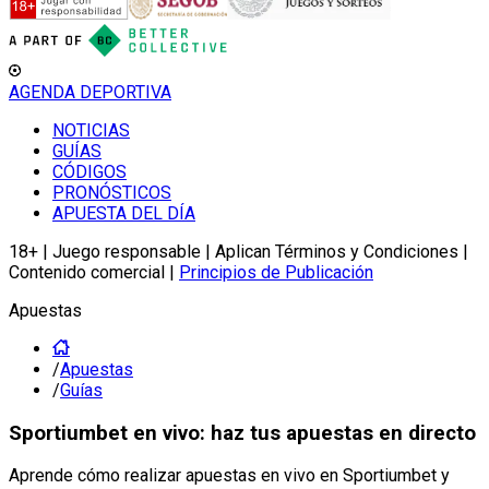
AGENDA DEPORTIVA
NOTICIAS
GUÍAS
CÓDIGOS
PRONÓSTICOS
APUESTA DEL DÍA
18+ | Juego responsable | Aplican Términos y Condiciones |
Contenido comercial |
Principios de Publicación
Apuestas
/
Apuestas
/
Guías
Sportiumbet en vivo: haz tus apuestas en directo
Aprende cómo realizar apuestas en vivo en Sportiumbet y