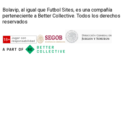
Bolavip, al igual que Futbol Sites, es una compañía
perteneciente a Better Collective. Todos los derechos
reservados