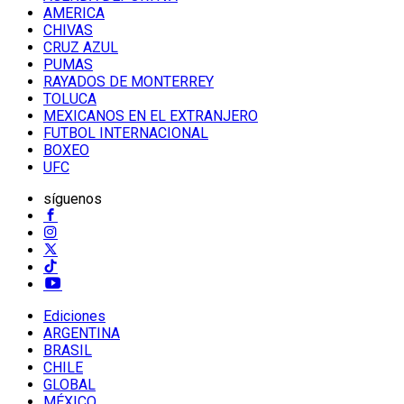
AMERICA
CHIVAS
CRUZ AZUL
PUMAS
RAYADOS DE MONTERREY
TOLUCA
MEXICANOS EN EL EXTRANJERO
FUTBOL INTERNACIONAL
BOXEO
UFC
síguenos
Ediciones
ARGENTINA
BRASIL
CHILE
GLOBAL
MÉXICO