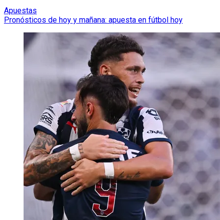
Apuestas
Pronósticos de hoy y mañana: apuesta en fútbol hoy