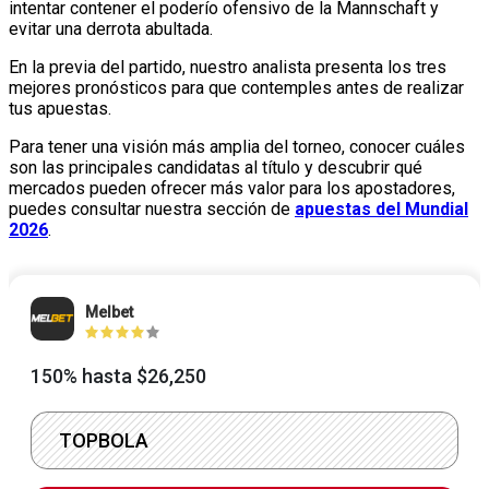
intentar contener el poderío ofensivo de la Mannschaft y
evitar una derrota abultada.
En la previa del partido, nuestro analista presenta los tres
mejores pronósticos para que contemples antes de realizar
tus apuestas.
Para tener una visión más amplia del torneo, conocer cuáles
son las principales candidatas al título y descubrir qué
mercados pueden ofrecer más valor para los apostadores,
puedes consultar nuestra sección de
apuestas del Mundial
2026
.