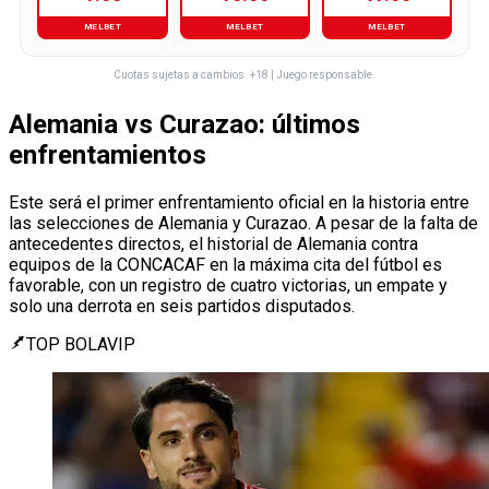
MELBET
MELBET
MELBET
Cuotas sujetas a cambios. +18 | Juego responsable.
Alemania vs Curazao: últimos
enfrentamientos
Este será el primer enfrentamiento oficial en la historia entre
las selecciones de Alemania y Curazao. A pesar de la falta de
antecedentes directos, el historial de Alemania contra
equipos de la CONCACAF en la máxima cita del fútbol es
favorable, con un registro de cuatro victorias, un empate y
solo una derrota en seis partidos disputados.
TOP BOLAVIP