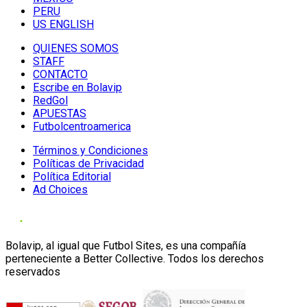
PERU
US ENGLISH
QUIENES SOMOS
STAFF
CONTACTO
Escribe en Bolavip
RedGol
APUESTAS
Futbolcentroamerica
Términos y Condiciones
Políticas de Privacidad
Política Editorial
Ad Choices
Bolavip, al igual que Futbol Sites, es una compañía
perteneciente a Better Collective. Todos los derechos
reservados