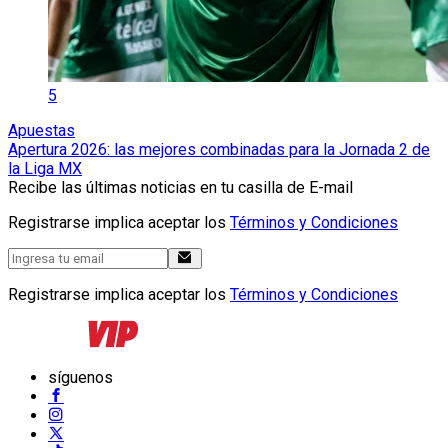
5
Apuestas
Apertura 2026: las mejores combinadas para la Jornada 2 de
la Liga MX
Recibe las últimas noticias en tu casilla de E-mail
Registrarse implica aceptar los
Términos y Condiciones
Registrarse implica aceptar los
Términos y Condiciones
síguenos