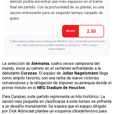
alemán podría encontrar aún más espacios en el tramo
final del partido. Con la profundidad de su plantel, es una
opción interesante para un segundo tiempo cargado de
goles.
2.50
MELBET
Todas estas cuotas son cortesía de Melbet, son correctas al momento
de esta publicación y están sujetas a cambios. +18 | Juego
responsable.
La selección de
Alemania
, cuatro veces campeona del
mundo, inicia su camino en el certamen enfrentando a la
debutante
Curazao
. El equipo de
Julian Nagelsmann
llega
como amplio favorito, con una racha de nueve victorias
consecutivas y la obligación de imponer su jerarquía desde el
primer minuto en el
NRG Stadium de Houston
.
Para Curazao, este partido representa un hito histórico. La
nación más pequeña en clasificarse a este torneo se enfrenta
a un desafío monumental. Se espera que el equipo dirigido
por Dick Advocaat plantee un esquema ultradefensivo para