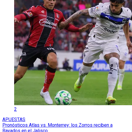
2
APUESTAS
Pronósticos Atlas vs. Monterrey: los Zorros reciben a
Rayados en el Jalisco