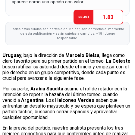
aparece como una opción con valor.
1.83
MELBET
Todas estas cuotas son cortesía de Melbet, son correctas al momento
de esta publicación y están sujetas a cambios. +18 | Juego
responsable.
Uruguay
, bajo la dirección de
Marcelo Bielsa
, llega como
claro favorito para su primer partido en el torneo.
La Celeste
busca ratificar su autoridad desde el inicio y empezar con el
pie derecho en un grupo competitivo, donde cada punto es
crucial para avanzar a la siguiente fase.
Por su parte,
Arabia Saudita
asume el rol de retador con la
intención de repetir la hazaña del último torneo, cuando
venció a
Argentina
. Los
Halcones Verdes
saben que
enfrentan un desafío mayúsculo y se espera que planteen un
partido táctico, buscando cerrar espacios y aprovechar
cualquier oportunidad.
En la previa del partido, nuestro analista presenta los tres
mejores pronósticos para que contemples antes de realizar