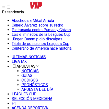
Es tendencia
:
Abucheos a Mikel Arriola
Canelo Álvarez sobre su retiro
Pietrasanta contra Pumas y Chivas
Los eliminados de la Leagues Cup
Jürgen Damm pidió disculpas
Tabla de posiciones Leagues Cup
Canterano de América hace historia
ULTIMAS NOTICIAS
LIGA MX
APUESTAS
NOTICIAS
GUÍAS
CÓDIGOS
PRONÓSTICOS
APUESTA DEL DÍA
LEAGUES CUP
SELECCIÓN MEXICANA
F1
AGENDA DEPORTIVA