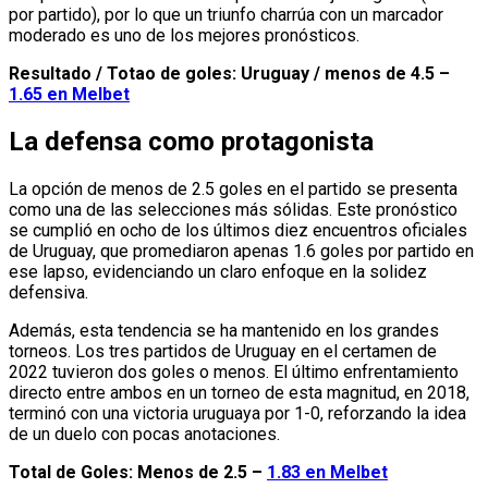
por partido), por lo que un triunfo charrúa con un marcador
moderado es uno de los mejores pronósticos.
Resultado / Totao de goles: Uruguay / menos de 4.5 –
1.65 en Melbet
La defensa como protagonista
La opción de menos de 2.5 goles en el partido se presenta
como una de las selecciones más sólidas. Este pronóstico
se cumplió en ocho de los últimos diez encuentros oficiales
de Uruguay, que promediaron apenas 1.6 goles por partido en
ese lapso, evidenciando un claro enfoque en la solidez
defensiva.
Además, esta tendencia se ha mantenido en los grandes
torneos. Los tres partidos de Uruguay en el certamen de
2022 tuvieron dos goles o menos. El último enfrentamiento
directo entre ambos en un torneo de esta magnitud, en 2018,
terminó con una victoria uruguaya por 1-0, reforzando la idea
de un duelo con pocas anotaciones.
Total de Goles: Menos de 2.5 –
1.83 en Melbet