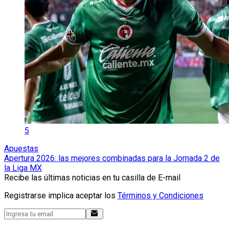
5
Apuestas
Apertura 2026: las mejores combinadas para la Jornada 2 de
la Liga MX
Recibe las últimas noticias en tu casilla de E-mail
Registrarse implica aceptar los
Términos y Condiciones