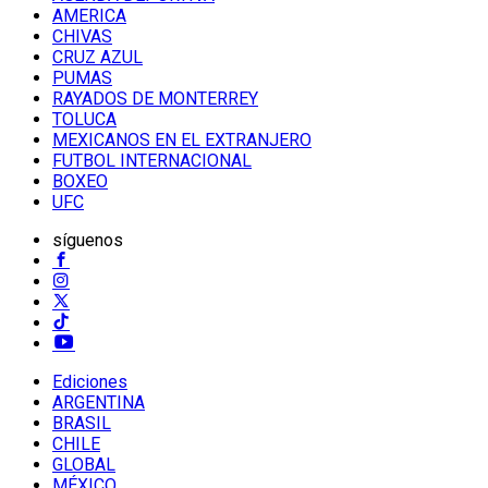
AMERICA
CHIVAS
CRUZ AZUL
PUMAS
RAYADOS DE MONTERREY
TOLUCA
MEXICANOS EN EL EXTRANJERO
FUTBOL INTERNACIONAL
BOXEO
UFC
síguenos
Ediciones
ARGENTINA
BRASIL
CHILE
GLOBAL
MÉXICO