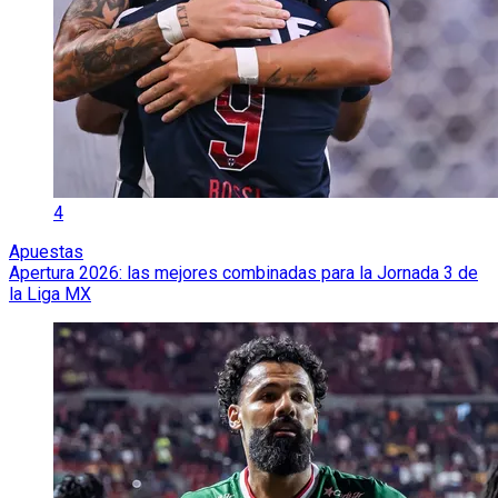
4
Apuestas
Apertura 2026: las mejores combinadas para la Jornada 3 de
la Liga MX