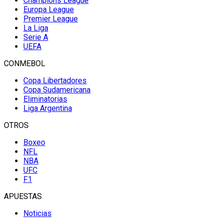
Champions League
Europa League
Premier League
La Liga
Serie A
UEFA
CONMEBOL
Copa Libertadores
Copa Sudamericana
Eliminatorias
Liga Argentina
OTROS
Boxeo
NFL
NBA
UFC
F1
APUESTAS
Noticias