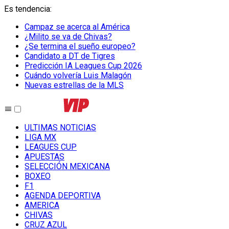
Es tendencia
:
Campaz se acerca al América
¿Milito se va de Chivas?
¿Se termina el sueño europeo?
Candidato a DT de Tigres
Predicción IA Leagues Cup 2026
Cuándo volvería Luis Malagón
Nuevas estrellas de la MLS
ULTIMAS NOTICIAS
LIGA MX
LEAGUES CUP
APUESTAS
SELECCIÓN MEXICANA
BOXEO
F1
AGENDA DEPORTIVA
AMERICA
CHIVAS
CRUZ AZUL