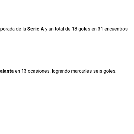
mporada de la
Serie A
y un total de 18 goles en 31 encuentros
alanta
en 13 ocasiones, logrando marcarles seis goles.