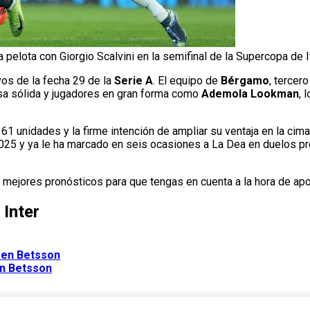
la pelota con Giorgio Scalvini en la semifinal de la Supercopa de 
os de la fecha 29 de la
Serie A
. El equipo de
Bérgamo
, tercer
ensa sólida y jugadores en gran forma como
Ademola Lookman
, 
 61 unidades y la firme intención de ampliar su ventaja en la cim
5 y ya le ha marcado en seis ocasiones a La Dea en duelos prev
s mejores pronósticos para que tengas en cuenta a la hora de apo
 Inter
 en Betsson
en Betsson