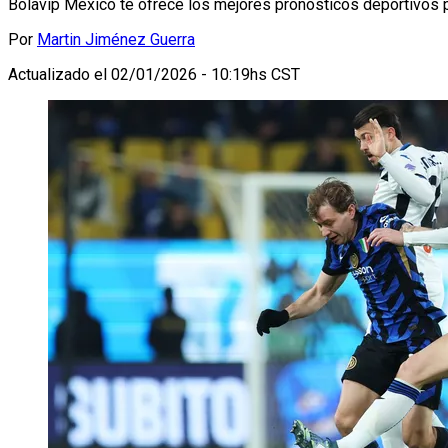
Bolavip México te ofrece los mejores pronósticos deportivos pa
Por
Martin Jiménez Guerra
Actualizado el
02/01/2026 - 10:19hs CST