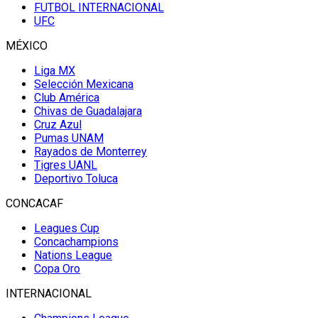
FUTBOL INTERNACIONAL
UFC
MÉXICO
Liga MX
Selección Mexicana
Club América
Chivas de Guadalajara
Cruz Azul
Pumas UNAM
Rayados de Monterrey
Tigres UANL
Deportivo Toluca
CONCACAF
Leagues Cup
Concachampions
Nations League
Copa Oro
INTERNACIONAL