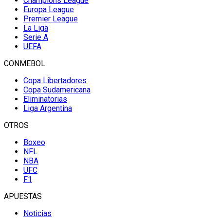
Champions League
Europa League
Premier League
La Liga
Serie A
UEFA
CONMEBOL
Copa Libertadores
Copa Sudamericana
Eliminatorias
Liga Argentina
OTROS
Boxeo
NFL
NBA
UFC
F1
APUESTAS
Noticias