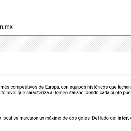
ás competitivos de Europa, con equipos históricos que luchan 
lto nivel que caracteriza al torneo italiano, donde cada punto pu
 local se marcaron un máximo de dos goles. Del lado del
Inter
,