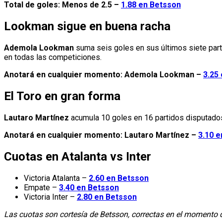
Total de goles: Menos de 2.5 –
1.88 en Betsson
Lookman sigue en buena racha
Ademola Lookman
suma seis goles en sus últimos siete parti
en todas las competiciones.
Anotará en cualquier momento: Ademola Lookman –
3.25
El Toro en gran forma
Lautaro Martínez
acumula 10 goles en 16 partidos disputados 
Anotará en cualquier momento: Lautaro Martínez –
3.10 
Cuotas en Atalanta vs Inter
Victoria Atalanta –
2.60 en Betsson
Empate –
3.40 en Betsson
Victoria Inter –
2.80 en Betsson
Las cuotas son cortesía de Betsson, correctas en el momento d