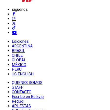
síguenos
Ediciones
ARGENTINA
BRASIL
CHILE
GLOBAL
MÉXICO
PERU
US ENGLISH
QUIENES SOMOS
STAFF
CONTACTO
Escribe en Bolavip
RedGol
APUESTAS