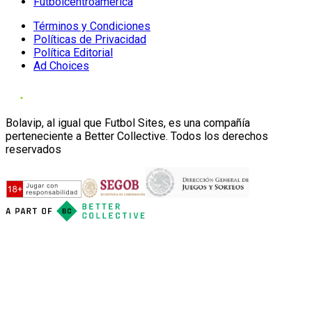
Futbolcentroamerica
Términos y Condiciones
Políticas de Privacidad
Política Editorial
Ad Choices
Bolavip, al igual que Futbol Sites, es una compañía
perteneciente a Better Collective. Todos los derechos
reservados