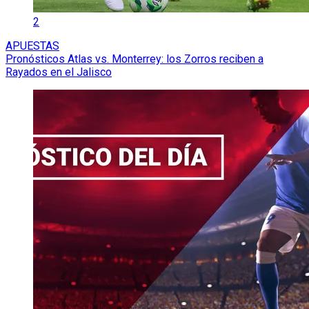
2
APUESTAS
Pronósticos Atlas vs. Monterrey: los Zorros reciben a
Rayados en el Jalisco