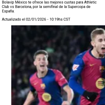
Bolavip México te ofrece las mejores cuotas para Athletic
Club vs Barcelona, por la semifinal de la Supercopa de
España.
Actualizado el
02/01/2026 - 10:19hs CST