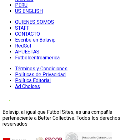
PERU
US ENGLISH
QUIENES SOMOS
STAFF
CONTACTO
Escribe en Bolavip
RedGol
APUESTAS
Futbolcentroamerica
Términos y Condiciones
Políticas de Privacidad
Política Editorial
Ad Choices
Bolavip, al igual que Futbol Sites, es una compañía
perteneciente a Better Collective. Todos los derechos
reservados