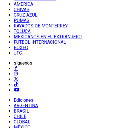
AMERICA
CHIVAS
CRUZ AZUL
PUMAS
RAYADOS DE MONTERREY
TOLUCA
MEXICANOS EN EL EXTRANJERO
FUTBOL INTERNACIONAL
BOXEO
UFC
síguenos
Ediciones
ARGENTINA
BRASIL
CHILE
GLOBAL
MÉXICO