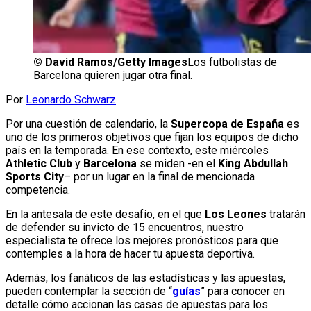
©
David Ramos/Getty Images
Los futbolistas de
Barcelona quieren jugar otra final.
Por
Leonardo Schwarz
Por una cuestión de calendario, la
Supercopa de España
es
uno de los primeros objetivos que fijan los equipos de dicho
país en la temporada. En ese contexto, este miércoles
Athletic Club
y
Barcelona
se miden -en el
King Abdullah
Sports City
– por un lugar en la final de mencionada
competencia.
En la antesala de este desafío, en el que
Los Leones
tratarán
de defender su invicto de 15 encuentros, nuestro
especialista te ofrece los mejores pronósticos para que
contemples a la hora de hacer tu apuesta deportiva.
Además, los fanáticos de las estadísticas y las apuestas,
pueden contemplar la sección de “
guías
” para conocer en
detalle cómo accionan las casas de apuestas para los