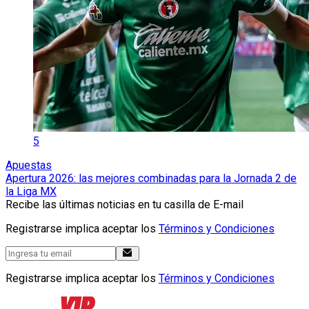
5
Apuestas
Apertura 2026: las mejores combinadas para la Jornada 2 de
la Liga MX
Recibe las últimas noticias en tu casilla de E-mail
Registrarse implica aceptar los
Términos y Condiciones
Registrarse implica aceptar los
Términos y Condiciones