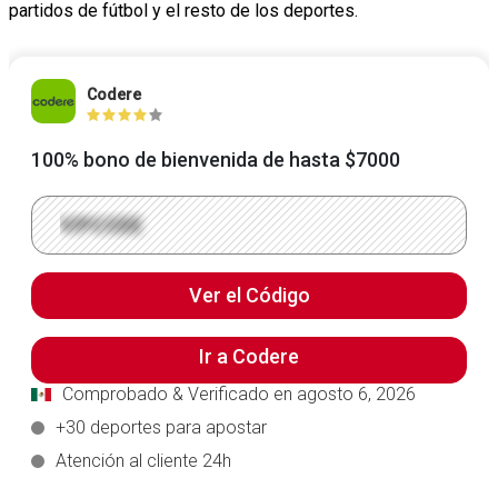
partidos de fútbol y el resto de los deportes.