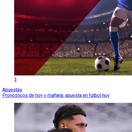
3
Apuestas
Pronósticos de hoy y mañana: apuesta en fútbol hoy