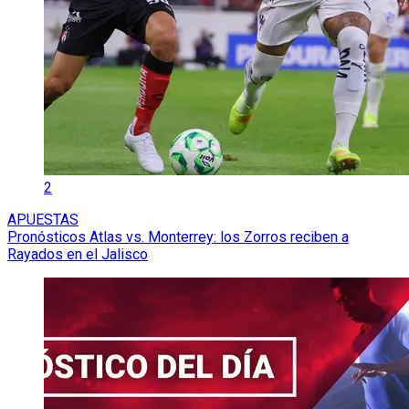
2
APUESTAS
Pronósticos Atlas vs. Monterrey: los Zorros reciben a
Rayados en el Jalisco