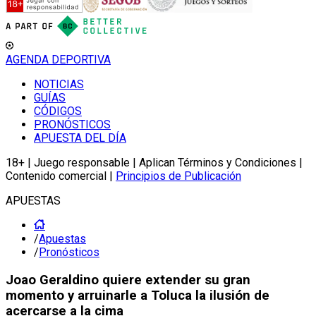
AGENDA DEPORTIVA
NOTICIAS
GUÍAS
CÓDIGOS
PRONÓSTICOS
APUESTA DEL DÍA
18+ | Juego responsable | Aplican Términos y Condiciones |
Contenido comercial |
Principios de Publicación
APUESTAS
/
Apuestas
/
Pronósticos
Joao Geraldino quiere extender su gran
momento y arruinarle a Toluca la ilusión de
acercarse a la cima