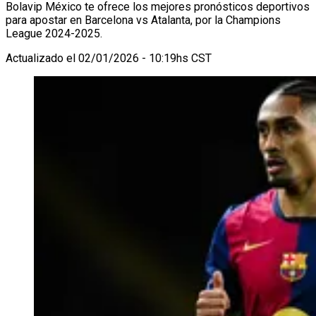
Bolavip México te ofrece los mejores pronósticos deportivos
para apostar en Barcelona vs Atalanta, por la Champions
League 2024-2025.
Actualizado el
02/01/2026 - 10:19hs CST