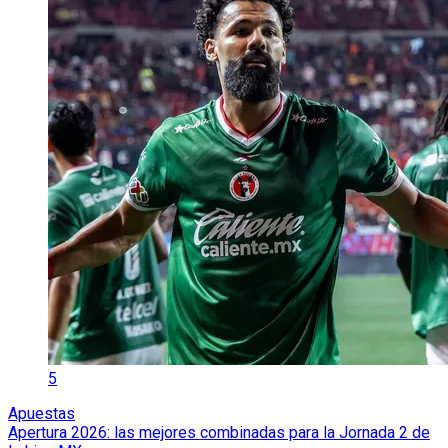
5
Apuestas
Apertura 2026: las mejores combinadas para la Jornada 2 de