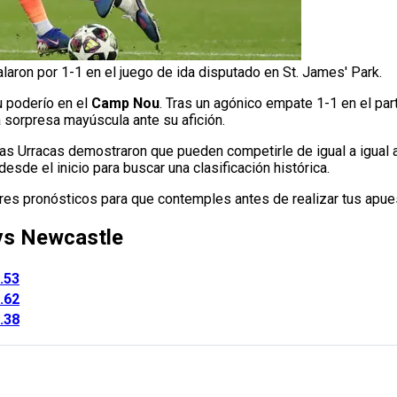
laron por 1-1 en el juego de ida disputado en St. James' Park.
su poderío en el
Camp Nou
. Tras un agónico empate 1-1 en el part
a sorpresa mayúscula ante su afición.
. Las Urracas demostraron que pueden competirle de igual a igual
esde el inicio para buscar una clasificación histórica.
jores pronósticos para que contemples antes de realizar tus apue
 vs Newcastle
.53
.62
.38