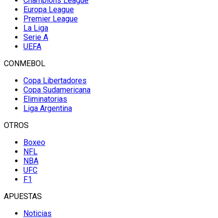
Champions League
Europa League
Premier League
La Liga
Serie A
UEFA
CONMEBOL
Copa Libertadores
Copa Sudamericana
Eliminatorias
Liga Argentina
OTROS
Boxeo
NFL
NBA
UFC
F1
APUESTAS
Noticias