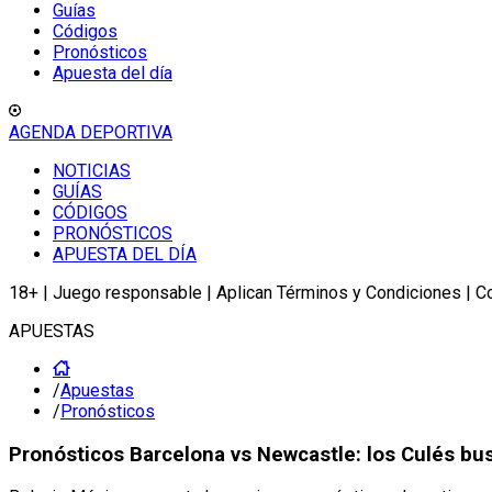
Guías
Códigos
Pronósticos
Apuesta del día
AGENDA DEPORTIVA
NOTICIAS
GUÍAS
CÓDIGOS
PRONÓSTICOS
APUESTA DEL DÍA
18+ | Juego responsable | Aplican Términos y Condiciones | C
APUESTAS
/
Apuestas
/
Pronósticos
Pronósticos Barcelona vs Newcastle: los Culés bu