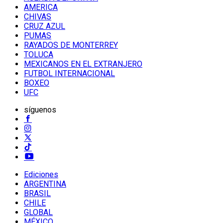
AMERICA
CHIVAS
CRUZ AZUL
PUMAS
RAYADOS DE MONTERREY
TOLUCA
MEXICANOS EN EL EXTRANJERO
FUTBOL INTERNACIONAL
BOXEO
UFC
síguenos
Ediciones
ARGENTINA
BRASIL
CHILE
GLOBAL
MÉXICO