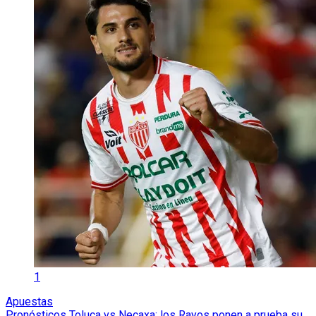
1
Apuestas
Pronósticos Toluca vs Necaxa: los Rayos ponen a prueba su