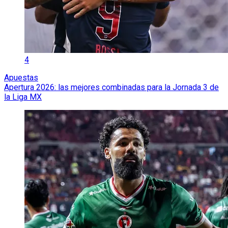
4
Apuestas
Apertura 2026: las mejores combinadas para la Jornada 3 de
la Liga MX