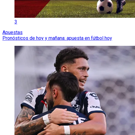
3
Apuestas
Pronósticos de hoy y mañana: apuesta en fútbol hoy