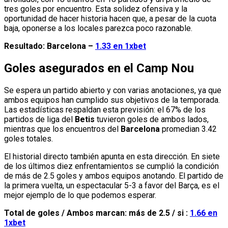
tres goles por encuentro. Esta solidez ofensiva y la
oportunidad de hacer historia hacen que, a pesar de la cuota
baja, oponerse a los locales parezca poco razonable.
Resultado: Barcelona –
1.33 en 1xbet
Goles asegurados en el Camp Nou
Se espera un partido abierto y con varias anotaciones, ya que
ambos equipos han cumplido sus objetivos de la temporada.
Las estadísticas respaldan esta previsión: el 67% de los
partidos de liga del
Betis
tuvieron goles de ambos lados,
mientras que los encuentros del
Barcelona
promedian 3.42
goles totales.
El historial directo también apunta en esta dirección. En siete
de los últimos diez enfrentamientos se cumplió la condición
de más de 2.5 goles y ambos equipos anotando. El partido de
la primera vuelta, un espectacular 5-3 a favor del Barça, es el
mejor ejemplo de lo que podemos esperar.
Total de goles / Ambos marcan: más de 2.5 / si :
1.66 en
1xbet