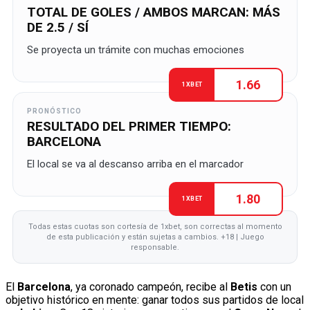
TOTAL DE GOLES / AMBOS MARCAN: MÁS
DE 2.5 / SÍ
Se proyecta un trámite con muchas emociones
1.66
1XBET
PRONÓSTICO
RESULTADO DEL PRIMER TIEMPO:
BARCELONA
El local se va al descanso arriba en el marcador
1.80
1XBET
Todas estas cuotas son cortesía de 1xbet, son correctas al momento
de esta publicación y están sujetas a cambios. +18 | Juego
responsable.
El
Barcelona
, ya coronado campeón, recibe al
Betis
con un
objetivo histórico en mente: ganar todos sus partidos de local