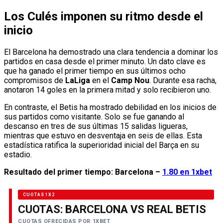
Los Culés imponen su ritmo desde el
inicio
El Barcelona ha demostrado una clara tendencia a dominar los
partidos en casa desde el primer minuto. Un dato clave es
que ha ganado el primer tiempo en sus últimos ocho
compromisos de
LaLiga
en el
Camp Nou
. Durante esa racha,
anotaron 14 goles en la primera mitad y solo recibieron uno.
En contraste, el Betis ha mostrado debilidad en los inicios de
sus partidos como visitante. Solo se fue ganando al
descanso en tres de sus últimas 15 salidas ligueras,
mientras que estuvo en desventaja en seis de ellas. Esta
estadística ratifica la superioridad inicial del Barça en su
estadio.
Resultado del primer tiempo: Barcelona –
1.80 en 1xbet
CUOTAS 1X2
CUOTAS: BARCELONA VS REAL BETIS
CUOTAS OFRECIDAS POR 1XBET