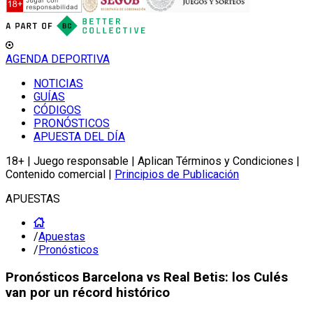
AGENDA DEPORTIVA
NOTICIAS
GUÍAS
CÓDIGOS
PRONÓSTICOS
APUESTA DEL DÍA
18+ | Juego responsable | Aplican Términos y Condiciones |
Contenido comercial |
Principios de Publicación
APUESTAS
/
Apuestas
/
Pronósticos
Pronósticos Barcelona vs Real Betis: los Culés
van por un récord histórico