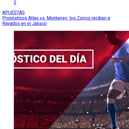
2
APUESTAS
Pronósticos Atlas vs. Monterrey: los Zorros reciben a
Rayados en el Jalisco