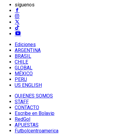
síguenos
Ediciones
ARGENTINA
BRASIL
CHILE
GLOBAL
MÉXICO
PERU
US ENGLISH
QUIENES SOMOS
STAFF
CONTACTO
Escribe en Bolavip
RedGol
APUESTAS
Futbolcentroamerica