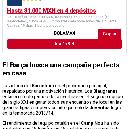
El Barça busca una campaña perfecta
en casa
La victoria del
Barcelona
es el pronóstico principal,
respaldado por una motivación histórica. Los
Blaugranas
están a un solo partido de convertirse en el segundo equipo
del siglo XXI en ganar todos sus encuentros de local en las
grandes ligas europeas, un hito que solo la
Juventus
logró
en la temporada 2013/14.
El rendimiento del equipo catalán en el
Camp Nou
ha sido
arrollador, con 18 triunfos en 18 partidos y un promedio de