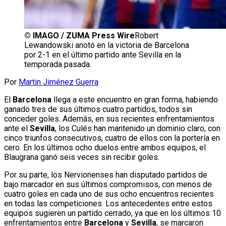
©
IMAGO / ZUMA Press Wire
Robert
Lewandowski anotó en la victoria de Barcelona
por 2-1 en el último partido ante Sevilla en la
temporada pasada.
Por
Martin Jiménez Guerra
El
Barcelona
llega a este encuentro en gran forma, habiendo
ganado tres de sus últimos cuatro partidos, todos sin
conceder goles. Además, en sus recientes enfrentamientos
ante el
Sevilla
, los Culés han mantenido un dominio claro, con
cinco triunfos consecutivos, cuatro de ellos con la portería en
cero. En los últimos ocho duelos entre ambos equipos, el
Blaugrana ganó seis veces sin recibir goles.
Por su parte, los Nervionenses han disputado partidos de
bajo marcador en sus últimos compromisos, con menos de
cuatro goles en cada uno de sus ocho encuentros recientes
en todas las competiciones. Los antecedentes entre estos
equipos sugieren un partido cerrado, ya que en los últimos 10
enfrentamientos entre
Barcelona
y
Sevilla
, se marcaron