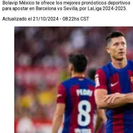
Bolavip México te ofrece los mejores pronósticos deportivos
para apostar en Barcelona vs Sevilla, por LaLiga 2024-2025.
Actualizado el
21/10/2024 - 08:22hs CST