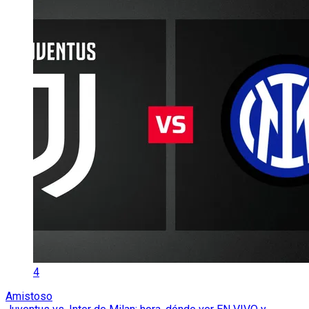
4
Amistoso