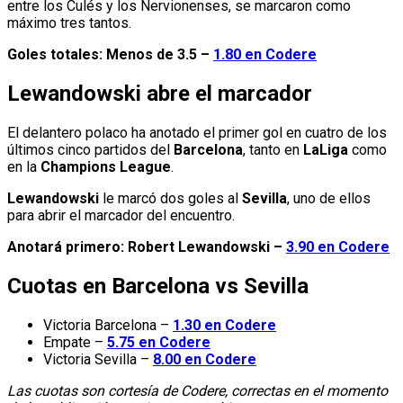
entre los Culés y los Nervionenses, se marcaron como
máximo tres tantos.
Goles totales: Menos de 3.5 –
1.80 en Codere
Lewandowski abre el marcador
El delantero polaco ha anotado el primer gol en cuatro de los
últimos cinco partidos del
Barcelona
, tanto en
LaLiga
como
en la
Champions League
.
Lewandowski
le marcó dos goles al
Sevilla
, uno de ellos
para abrir el marcador del encuentro.
Anotará primero: Robert Lewandowski –
3.90 en Codere
Cuotas en Barcelona vs Sevilla
Victoria Barcelona –
1.30 en Codere
Empate –
5.75 en Codere
Victoria Sevilla –
8.00 en Codere
Las cuotas son cortesía de Codere, correctas en el momento