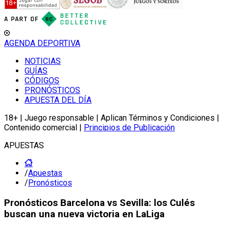
AGENDA DEPORTIVA
NOTICIAS
GUÍAS
CÓDIGOS
PRONÓSTICOS
APUESTA DEL DÍA
18+ | Juego responsable | Aplican Términos y Condiciones |
Contenido comercial |
Principios de Publicación
APUESTAS
/
Apuestas
/
Pronósticos
Pronósticos Barcelona vs Sevilla: los Culés
buscan una nueva victoria en LaLiga