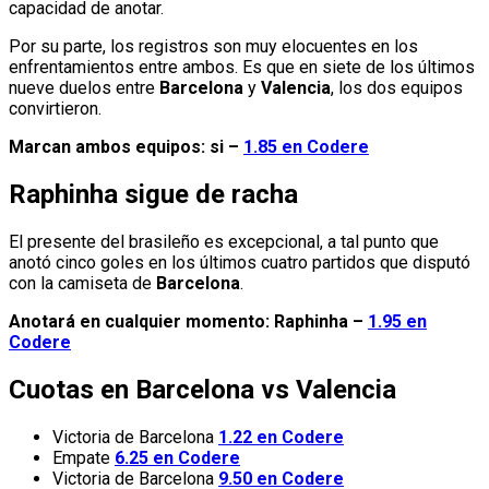
capacidad de anotar.
Por su parte, los registros son muy elocuentes en los
enfrentamientos entre ambos. Es que en siete de los últimos
nueve duelos entre
Barcelona
y
Valencia
, los dos equipos
convirtieron.
Marcan ambos equipos: si –
1.85 en Codere
Raphinha sigue de racha
El presente del brasileño es excepcional, a tal punto que
anotó cinco goles en los últimos cuatro partidos que disputó
con la camiseta de
Barcelona
.
Anotará en cualquier momento: Raphinha –
1.95 en
Codere
Cuotas en Barcelona vs Valencia
Victoria de Barcelona
1.22 en Codere
Empate
6.25 en Codere
Victoria de Barcelona
9.50 en Codere