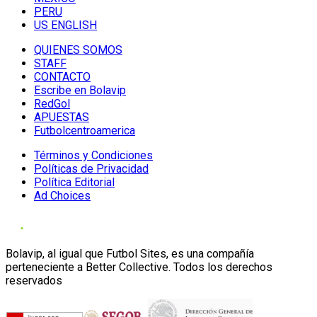
PERU
US ENGLISH
QUIENES SOMOS
STAFF
CONTACTO
Escribe en Bolavip
RedGol
APUESTAS
Futbolcentroamerica
Términos y Condiciones
Políticas de Privacidad
Política Editorial
Ad Choices
Bolavip, al igual que Futbol Sites, es una compañía
perteneciente a Better Collective. Todos los derechos
reservados