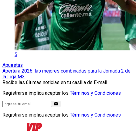
5
Apuestas
Apertura 2026: las mejores combinadas para la Jornada 2 de
la Liga MX
Recibe las últimas noticias en tu casilla de E-mail
Registrarse implica aceptar los
Términos y Condiciones
Registrarse implica aceptar los
Términos y Condiciones