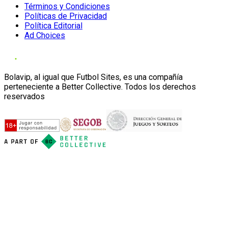
Términos y Condiciones
Políticas de Privacidad
Política Editorial
Ad Choices
Bolavip, al igual que Futbol Sites, es una compañía
perteneciente a Better Collective. Todos los derechos
reservados