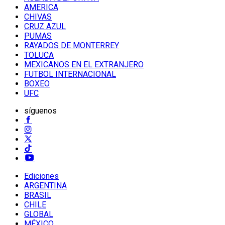
AMERICA
CHIVAS
CRUZ AZUL
PUMAS
RAYADOS DE MONTERREY
TOLUCA
MEXICANOS EN EL EXTRANJERO
FUTBOL INTERNACIONAL
BOXEO
UFC
síguenos
Ediciones
ARGENTINA
BRASIL
CHILE
GLOBAL
MÉXICO