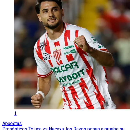
1
Apuestas
Pronósticos Toluca vs Necaxa: los Rayos ponen a prueba su