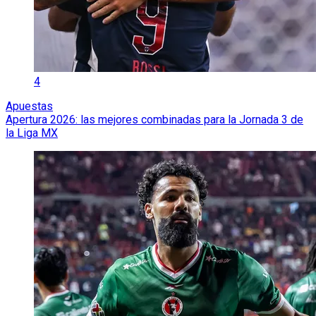
4
Apuestas
Apertura 2026: las mejores combinadas para la Jornada 3 de
la Liga MX