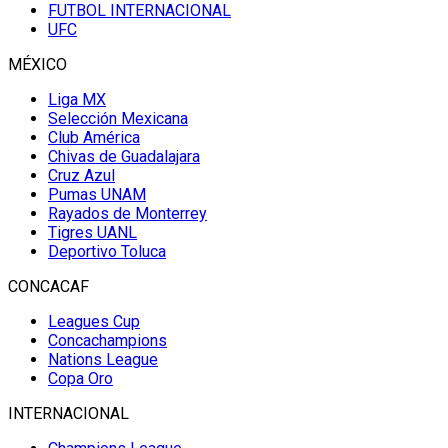
FUTBOL INTERNACIONAL
UFC
MÉXICO
Liga MX
Selección Mexicana
Club América
Chivas de Guadalajara
Cruz Azul
Pumas UNAM
Rayados de Monterrey
Tigres UANL
Deportivo Toluca
CONCACAF
Leagues Cup
Concachampions
Nations League
Copa Oro
INTERNACIONAL