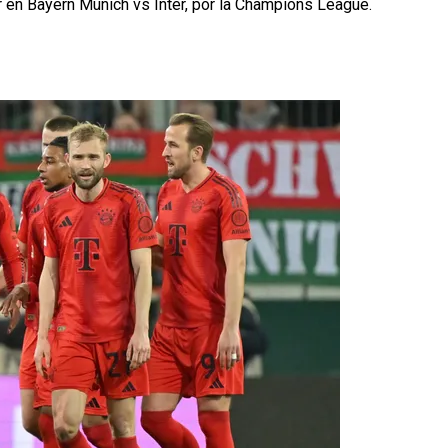
 en Bayern Múnich vs Inter, por la Champions League.