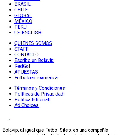
BRASIL
CHILE
GLOBAL
MÉXICO
PERU
US ENGLISH
QUIENES SOMOS
STAFF
CONTACTO
Escribe en Bolavip
RedGol
APUESTAS
Futbolcentroamerica
Términos y Condiciones
Políticas de Privacidad
Política Editorial
Ad Choices
Bolavip, al igual que Futbol Sites, es una compañía