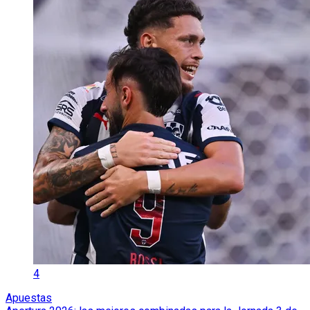
4
Apuestas