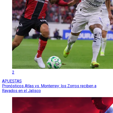
2
APUESTAS
Pronósticos Atlas vs. Monterrey: los Zorros reciben a
Rayados en el Jalisco