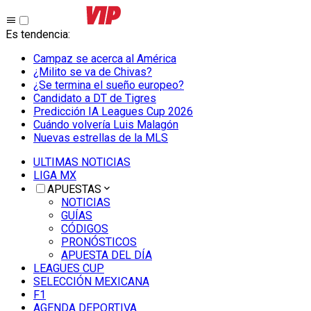
Es tendencia
:
Campaz se acerca al América
¿Milito se va de Chivas?
¿Se termina el sueño europeo?
Candidato a DT de Tigres
Predicción IA Leagues Cup 2026
Cuándo volvería Luis Malagón
Nuevas estrellas de la MLS
ULTIMAS NOTICIAS
LIGA MX
APUESTAS
NOTICIAS
GUÍAS
CÓDIGOS
PRONÓSTICOS
APUESTA DEL DÍA
LEAGUES CUP
SELECCIÓN MEXICANA
F1
AGENDA DEPORTIVA