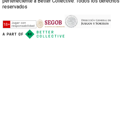
perteneciente a Better Collective. Todos los derechos
reservados