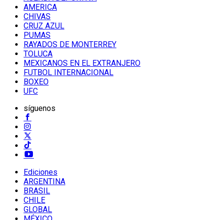
AMERICA
CHIVAS
CRUZ AZUL
PUMAS
RAYADOS DE MONTERREY
TOLUCA
MEXICANOS EN EL EXTRANJERO
FUTBOL INTERNACIONAL
BOXEO
UFC
síguenos
Ediciones
ARGENTINA
BRASIL
CHILE
GLOBAL
MÉXICO