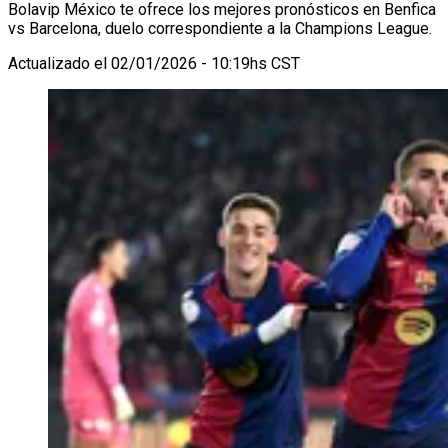
Bolavip México te ofrece los mejores pronósticos en Benfica
vs Barcelona, duelo correspondiente a la Champions League.
Actualizado el
02/01/2026 - 10:19hs CST