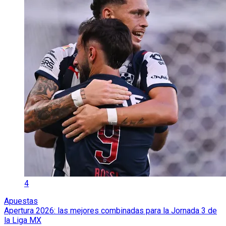
4
Apuestas
Apertura 2026: las mejores combinadas para la Jornada 3 de
la Liga MX