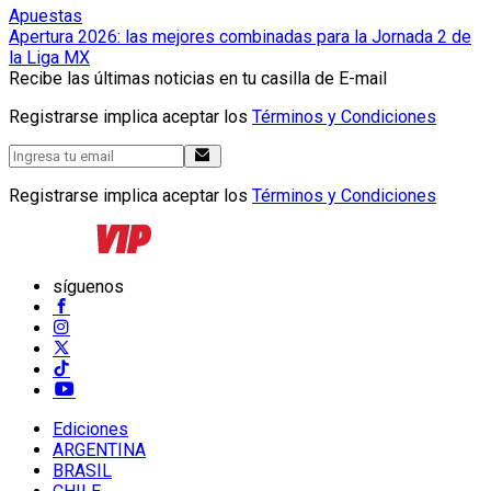
Apuestas
Apertura 2026: las mejores combinadas para la Jornada 2 de
la Liga MX
Recibe las últimas noticias en tu casilla de E-mail
Registrarse implica aceptar los
Términos y Condiciones
Registrarse implica aceptar los
Términos y Condiciones
síguenos
Ediciones
ARGENTINA
BRASIL