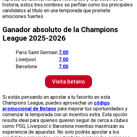
historia, estos tres nombres se perfilan como los principales
candidatos al título en una temporada que promete
emociones fuertes.
Ganador absoluto de la Champions
League 2025-2026
Paris Saint Germain
7.00
Liverpool
7.00
Barcelona
7.00
Si estás pensando en apostar a tu favorito en esta
Champions League, puedes aprovechar un
código
promocional de Betano
para mejorar tus oportunidades y
comenzar la temporada con un incentivo extra. Esta opción
resulta ideal para quienes quieren seguir de cerca a clubes
como PSG, Liverpool o Barcelona mientras maximizan su
experiencia de apuestas. No solo podrás apostar a los