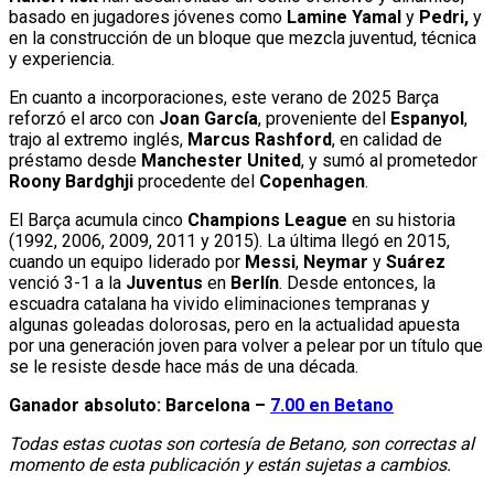
basado en jugadores jóvenes como
Lamine Yamal
y
Pedri,
y
en la construcción de un bloque que mezcla juventud, técnica
y experiencia.
En cuanto a incorporaciones, este verano de 2025 Barça
reforzó el arco con
Joan García
, proveniente del
Espanyol
,
trajo al extremo inglés,
Marcus Rashford
, en calidad de
préstamo desde
Manchester United
, y sumó al prometedor
Roony Bardghji
procedente del
Copenhagen
.
El Barça acumula cinco
Champions League
en su historia
(1992, 2006, 2009, 2011 y 2015). La última llegó en 2015,
cuando un equipo liderado por
Messi
,
Neymar
y
Suárez
venció 3-1 a la
Juventus
en
Berlín
. Desde entonces, la
escuadra catalana ha vivido eliminaciones tempranas y
algunas goleadas dolorosas, pero en la actualidad apuesta
por una generación joven para volver a pelear por un título que
se le resiste desde hace más de una década.
Ganador absoluto: Barcelona –
7.00 en Betano
Todas estas cuotas son cortesía de Betano, son correctas al
momento de esta publicación y están sujetas a cambios.