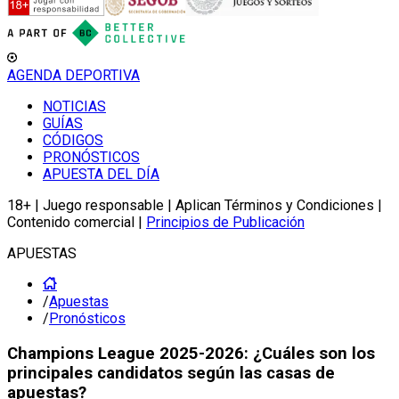
AGENDA DEPORTIVA
NOTICIAS
GUÍAS
CÓDIGOS
PRONÓSTICOS
APUESTA DEL DÍA
18+ | Juego responsable | Aplican Términos y Condiciones |
Contenido comercial |
Principios de Publicación
APUESTAS
/
Apuestas
/
Pronósticos
Champions League 2025-2026: ¿Cuáles son los
principales candidatos según las casas de
apuestas?