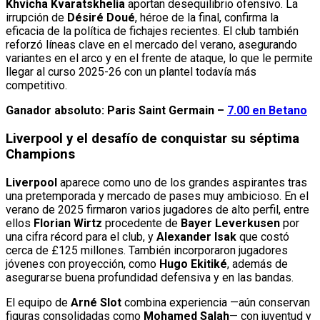
Khvicha Kvaratskhelia
aportan desequilibrio ofensivo. La
irrupción de
Désiré Doué
, héroe de la final, confirma la
eficacia de la política de fichajes recientes. El club también
reforzó líneas clave en el mercado del verano, asegurando
variantes en el arco y en el frente de ataque, lo que le permite
llegar al curso 2025-26 con un plantel todavía más
competitivo.
Ganador absoluto: Paris Saint Germain –
7.00 en Betano
Liverpool y el desafío de conquistar su séptima
Champions
Liverpool
aparece como uno de los grandes aspirantes tras
una pretemporada y mercado de pases muy ambicioso. En el
verano de 2025 firmaron varios jugadores de alto perfil, entre
ellos
Florian Wirtz
procedente de
Bayer Leverkusen
por
una cifra récord para el club, y
Alexander Isak
que costó
cerca de £125 millones. También incorporaron jugadores
jóvenes con proyección, como
Hugo Ekitiké
, además de
asegurarse buena profundidad defensiva y en las bandas.
El equipo de
Arné Slot
combina experiencia —aún conservan
figuras consolidadas como
Mohamed Salah
— con juventud y