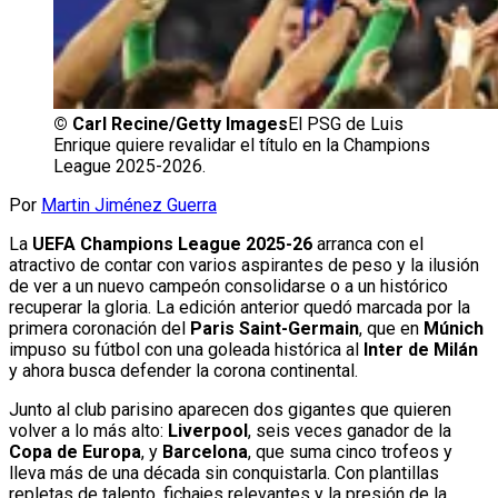
©
Carl Recine/Getty Images
El PSG de Luis
Enrique quiere revalidar el título en la Champions
League 2025-2026.
Por
Martin Jiménez Guerra
La
UEFA Champions League 2025-26
arranca con el
atractivo de contar con varios aspirantes de peso y la ilusión
de ver a un nuevo campeón consolidarse o a un histórico
recuperar la gloria. La edición anterior quedó marcada por la
primera coronación del
Paris Saint-Germain
, que en
Múnich
impuso su fútbol con una goleada histórica al
Inter de Milán
y ahora busca defender la corona continental.
Junto al club parisino aparecen dos gigantes que quieren
volver a lo más alto:
Liverpool
, seis veces ganador de la
Copa de Europa
, y
Barcelona
, que suma cinco trofeos y
lleva más de una década sin conquistarla. Con plantillas
repletas de talento, fichajes relevantes y la presión de la