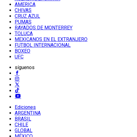
AMERICA
CHIVAS
CRUZ AZUL
PUMAS
RAYADOS DE MONTERREY
TOLUCA
MEXICANOS EN EL EXTRANJERO
FUTBOL INTERNACIONAL
BOXEO
UFC
síguenos
Ediciones
ARGENTINA
BRASIL
CHILE
GLOBAL
MÉXICO