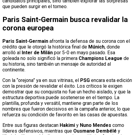
candidatos principales, sino también explorar las sorpresas
que pueden surgir en el torneo.
Paris Saint-Germain busca revalidar la
corona europea
Paris Saint-Germain
afronta la defensa de su corona con el
crédito que le otorgó la histórica final de
Múnich
, donde
arrolló al
Inter de Milán
por 5-0 en mayo pasado. Esa
goleada no solo significó la primera
Champions League
de
su historia, sino también un mensaje de autoridad al
continente.
Con la “orejona” ya en sus vitrinas, el
PSG
encara esta edición
con la presión de revalidar el éxito. Los críticos le exigen
demostrar que su conquista no fue un hecho aislado, y que la
estructura deportiva puede sostenerse en el tiempo. La
plantilla, profunda y versátil, mantiene gran parte de los
nombres que fueron decisivos en la campaña anterior, lo que
refuerza su condición de favorito en las casas de apuestas.
Entre sus figuras destacan
Hakimi
y
Nuno Mendes
como
líderes defensivos, mientras que
Ousmane Dembélé
y