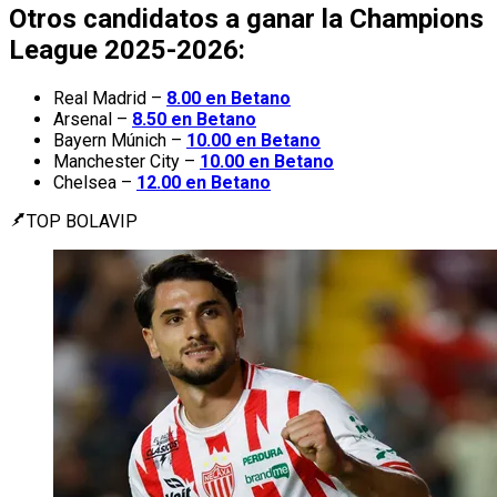
Otros candidatos a ganar la Champions
League 2025-2026:
Real Madrid –
8.00 en Betano
Arsenal –
8.50 en Betano
Bayern Múnich –
10.00 en Betano
Manchester City –
10.00 en Betano
Chelsea –
12.00 en Betano
TOP BOLAVIP