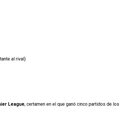
tante al rival).
ier League
, certamen en el que ganó cinco partidos de los