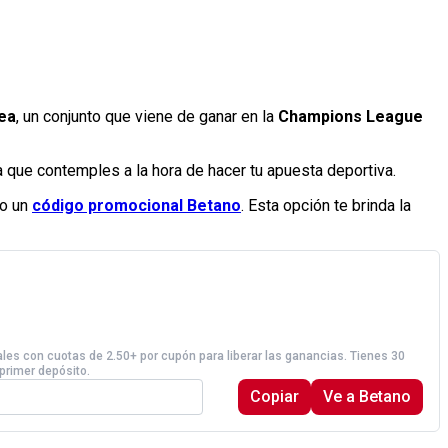
ea
, un conjunto que viene de ganar en la
Champions League
a que contemples a la hora de hacer tu apuesta deportiva.
do un
código promocional Betano
. Esta opción te brinda la