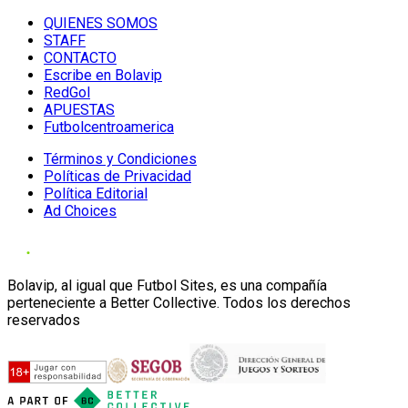
QUIENES SOMOS
STAFF
CONTACTO
Escribe en Bolavip
RedGol
APUESTAS
Futbolcentroamerica
Términos y Condiciones
Políticas de Privacidad
Política Editorial
Ad Choices
Bolavip, al igual que Futbol Sites, es una compañía
perteneciente a Better Collective. Todos los derechos
reservados