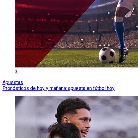
3
Apuestas
Pronósticos de hoy y mañana: apuesta en fútbol hoy