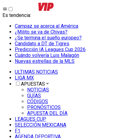
Es tendencia
:
Campaz se acerca al América
¿Milito se va de Chivas?
¿Se termina el sueño europeo?
Candidato a DT de Tigres
Predicción IA Leagues Cup 2026
Cuándo volvería Luis Malagón
Nuevas estrellas de la MLS
ULTIMAS NOTICIAS
LIGA MX
APUESTAS
NOTICIAS
GUÍAS
CÓDIGOS
PRONÓSTICOS
APUESTA DEL DÍA
LEAGUES CUP
SELECCIÓN MEXICANA
F1
AGENDA DEPORTIVA