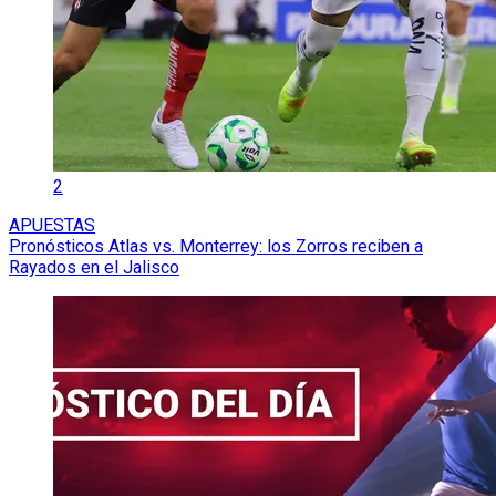
2
APUESTAS
Pronósticos Atlas vs. Monterrey: los Zorros reciben a
Rayados en el Jalisco