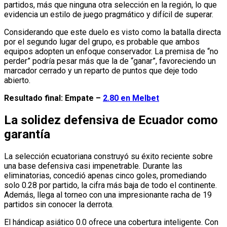
partidos, más que ninguna otra selección en la región, lo que
evidencia un estilo de juego pragmático y difícil de superar.
Considerando que este duelo es visto como la batalla directa
por el segundo lugar del grupo, es probable que ambos
equipos adopten un enfoque conservador. La premisa de “no
perder” podría pesar más que la de “ganar”, favoreciendo un
marcador cerrado y un reparto de puntos que deje todo
abierto.
Resultado final: Empate –
2.80 en
Melbet
La solidez defensiva de Ecuador como
garantía
La selección ecuatoriana construyó su éxito reciente sobre
una base defensiva casi impenetrable. Durante las
eliminatorias, concedió apenas cinco goles, promediando
solo 0.28 por partido, la cifra más baja de todo el continente.
Además, llega al torneo con una impresionante racha de 19
partidos sin conocer la derrota.
El hándicap asiático 0.0 ofrece una cobertura inteligente. Con