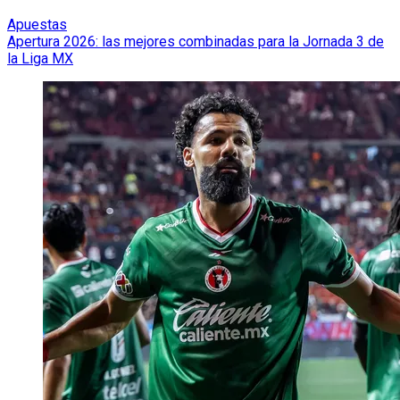
Apuestas
Apertura 2026: las mejores combinadas para la Jornada 3 de
la Liga MX