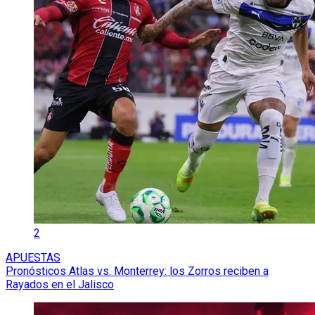
2
APUESTAS
Pronósticos Atlas vs. Monterrey: los Zorros reciben a
Rayados en el Jalisco