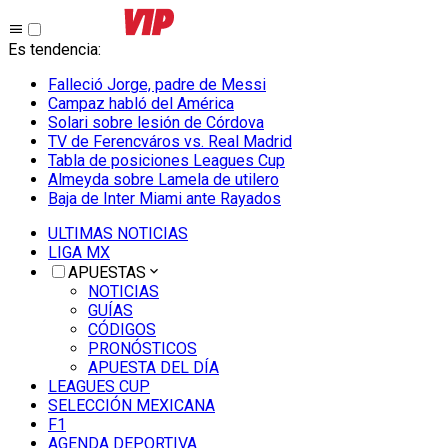
Es tendencia
:
Falleció Jorge, padre de Messi
Campaz habló del América
Solari sobre lesión de Córdova
TV de Ferencváros vs. Real Madrid
Tabla de posiciones Leagues Cup
Almeyda sobre Lamela de utilero
Baja de Inter Miami ante Rayados
ULTIMAS NOTICIAS
LIGA MX
APUESTAS
NOTICIAS
GUÍAS
CÓDIGOS
PRONÓSTICOS
APUESTA DEL DÍA
LEAGUES CUP
SELECCIÓN MEXICANA
F1
AGENDA DEPORTIVA