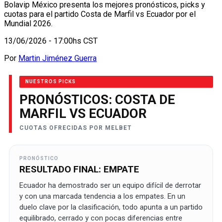
Bolavip México presenta los mejores pronósticos, picks y
cuotas para el partido Costa de Marfil vs Ecuador por el
Mundial 2026.
13/06/2026 - 17:00hs CST
Por
Martin Jiménez Guerra
NUESTROS PICKS
PRONÓSTICOS: COSTA DE
MARFIL VS ECUADOR
CUOTAS OFRECIDAS POR MELBET
PRONÓSTICO
RESULTADO FINAL: EMPATE
Ecuador ha demostrado ser un equipo difícil de derrotar
y con una marcada tendencia a los empates. En un
duelo clave por la clasificación, todo apunta a un partido
equilibrado, cerrado y con pocas diferencias entre