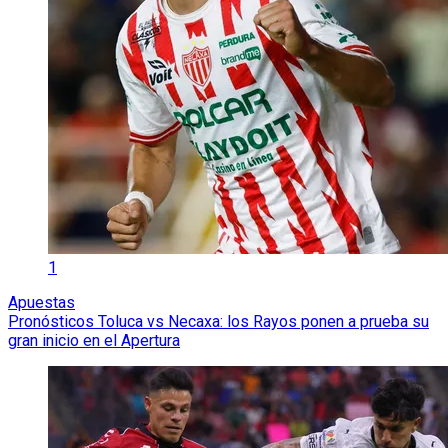
1
Apuestas
Pronósticos Toluca vs Necaxa: los Rayos ponen a prueba su
gran inicio en el Apertura