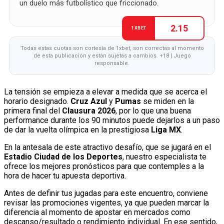
un duelo más futbolístico que friccionado.
2.15
1XBET
Todas estas cuotas son cortesía de 1xbet, son correctas al momento
de esta publicación y están sujetas a cambios. +18 | Juego
responsable.
La tensión se empieza a elevar a medida que se acerca el
horario designado.
Cruz Azul
y
Pumas
se miden en la
primera final del
Clausura 2026
, por lo que una buena
performance durante los 90 minutos puede dejarlos a un paso
de dar la vuelta olímpica en la prestigiosa
Liga MX
.
En la antesala de este atractivo desafío, que se jugará en el
Estadio Ciudad de los Deportes
, nuestro especialista te
ofrece los mejores pronósticos para que contemples a la
hora de hacer tu apuesta deportiva.
Antes de definir tus jugadas para este encuentro, conviene
revisar las promociones vigentes, ya que pueden marcar la
diferencia al momento de apostar en mercados como
descanso/resultado o rendimiento individual. En ese sentido,