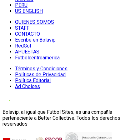
PERU
US ENGLISH
QUIENES SOMOS
STAFF
CONTACTO
Escribe en Bolavip
RedGol
APUESTAS
Futbolcentroamerica
Términos y Condiciones
Políticas de Privacidad
Política Editorial
Ad Choices
Bolavip, al igual que Futbol Sites, es una compañía
perteneciente a Better Collective. Todos los derechos
reservados