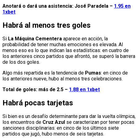
Anotará o dará una asistencia: José Paradela –
1.95 en
1xbet
Habrá al menos tres goles
Si
La Máquina Cementera
aparece en acción, la
probabilidad de tener muchas emociones es elevada. Al
menos eso es lo que indican las estadísticas: en cuatro de
los anteriores cinco partidos que afrontó, se superó la barrera
de los dos goles.
Algo más repartida es la tendencia de
Pumas
: en cinco de
los anteriores nueve, hubo al menos tres celebraciones.
Total de goles: más de 2.5 –
1.88 en 1xbet
Habrá pocas tarjetas
Si bien es un desafío determinante para dar la vuelta olímpica,
los encuentros de
Cruz Azul
se caracterizan por tener pocas
sanciones disciplinarias: en cinco de los últimos siete
partidos que jugó, hubo menos de seis tarjetas.