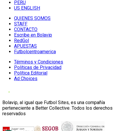
PERU
US ENGLISH
QUIENES SOMOS
STAFF
CONTACTO
Escribe en Bolavip
RedGol
APUESTAS
Futbolcentroamerica
Términos y Condiciones
Políticas de Privacidad
Política Editorial
Ad Choices
Bolavip, al igual que Futbol Sites, es una compañía
perteneciente a Better Collective. Todos los derechos
reservados