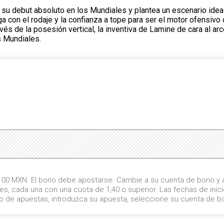
u debut absoluto en los Mundiales y plantea un escenario ideal 
ga con el rodaje y la confianza a tope para ser el motor ofensivo
s de la posesión vertical, la inventiva de Lamine de cara al arco
s Mundiales.