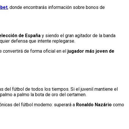
lbet
, donde encontrarás información sobre bonos de
elección de España
y siendo el gran agitador de la banda
quier defensa que intente replegarse.
e convertirá de forma oficial en el
jugador más joven de
 del fútbol de todos los tiempos. Si el juvenil mantiene el
 palmo a palmo la bota de oro del certamen.
nicas del fútbol moderno: superará a
Ronaldo Nazário
como