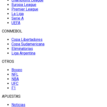
Champions League
Europa League
Premier League
La Liga
Serie A
UEFA
CONMEBOL
Copa Libertadores
Copa Sudamericana
Eliminatorias
Liga Argentina
OTROS
Boxeo
NFL
NBA
UFC
F1
APUESTAS
Noticias