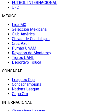
FUTBOL INTERNACIONAL
UFC
MÉXICO
Liga MX
Selección Mexicana
Club América
Chivas de Guadalajara
Cruz Azul
Pumas UNAM
Rayados de Monterrey
Tigres UANL
Deportivo Toluca
CONCACAF
Leagues Cup
Concachampions
Nations League
Copa Oro
INTERNACIONAL