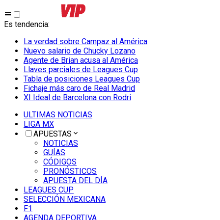
Es tendencia
:
La verdad sobre Campaz al América
Nuevo salario de Chucky Lozano
Agente de Brian acusa al América
Llaves parciales de Leagues Cup
Tabla de posiciones Leagues Cup
Fichaje más caro de Real Madrid
XI Ideal de Barcelona con Rodri
ULTIMAS NOTICIAS
LIGA MX
APUESTAS
NOTICIAS
GUÍAS
CÓDIGOS
PRONÓSTICOS
APUESTA DEL DÍA
LEAGUES CUP
SELECCIÓN MEXICANA
F1
AGENDA DEPORTIVA