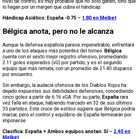
nivel de control, es muy probable que no solo ganen, sino que
lo hagan por un margen que cubra el hándicap.
Hándicap Asiático: España -0.75 –
1.80 en
Melbet
Bélgica anota, pero no le alcanza
Aunque la defensa española parece impenetrable, enfrentará
a uno de los ataques más potentes del torneo.
Bélgica
cuenta con el sexto mejor registro ofensivo, promediando
2.11 goles esperados (xG) por partido, y es el segundo
equipo que más remata, con un promedio de 21.40 disparos
por encuentro.
Sin embargo, la audacia ofensiva de los Diablos Rojos ha
dejado expuestas sus debilidades defensivas, concediendo
cinco goles a partir de 6.16 xGA. Por su parte,
España
rara
vez falla en ataque, habiendo marcado en 32 de sus últimos
35 partidos. Este cruce de estilos sugiere que Bélgica podría
marcar, pero el control y equilibrio de España terminarán por
imponerse.
Clasifica: España + Ambos equipos anotan: Sí –
2.40 en
Melbet