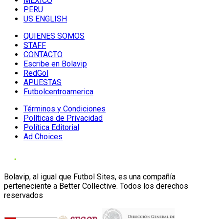
MÉXICO
PERU
US ENGLISH
QUIENES SOMOS
STAFF
CONTACTO
Escribe en Bolavip
RedGol
APUESTAS
Futbolcentroamerica
Términos y Condiciones
Políticas de Privacidad
Política Editorial
Ad Choices
Bolavip, al igual que Futbol Sites, es una compañía
perteneciente a Better Collective. Todos los derechos
reservados