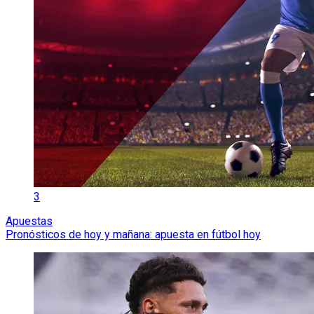
3
Apuestas
Pronósticos de hoy y mañana: apuesta en fútbol hoy