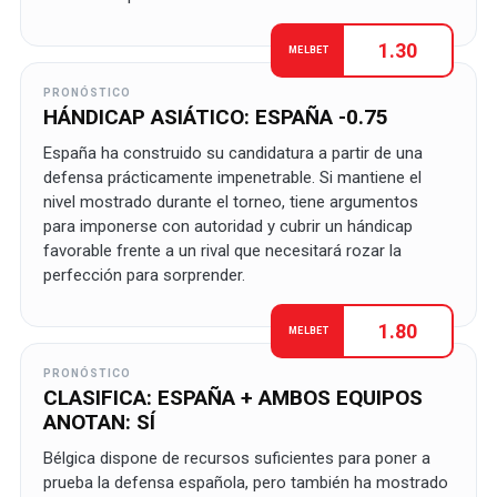
1.30
MELBET
PRONÓSTICO
HÁNDICAP ASIÁTICO: ESPAÑA -0.75
España ha construido su candidatura a partir de una
defensa prácticamente impenetrable. Si mantiene el
nivel mostrado durante el torneo, tiene argumentos
para imponerse con autoridad y cubrir un hándicap
favorable frente a un rival que necesitará rozar la
perfección para sorprender.
1.80
MELBET
PRONÓSTICO
CLASIFICA: ESPAÑA + AMBOS EQUIPOS
ANOTAN: SÍ
Bélgica dispone de recursos suficientes para poner a
prueba la defensa española, pero también ha mostrado