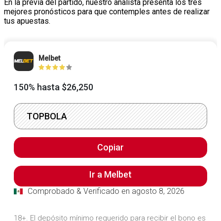
En la previa del partido, nuestro analista presenta los tres
mejores pronósticos para que contemples antes de realizar
tus apuestas.