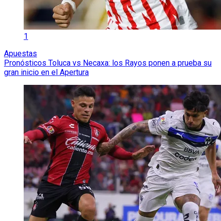
1
Apuestas
Pronósticos Toluca vs Necaxa: los Rayos ponen a prueba su
gran inicio en el Apertura