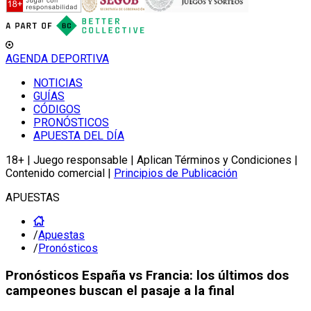
AGENDA DEPORTIVA
NOTICIAS
GUÍAS
CÓDIGOS
PRONÓSTICOS
APUESTA DEL DÍA
18+ | Juego responsable | Aplican Términos y Condiciones |
Contenido comercial |
Principios de Publicación
APUESTAS
/
Apuestas
/
Pronósticos
Pronósticos España vs Francia: los últimos dos
campeones buscan el pasaje a la final