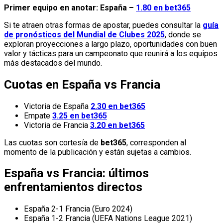
Primer equipo en anotar: España –
1.80 en bet365
Si te atraen otras formas de apostar, puedes consultar la
guía
de pronósticos del Mundial de Clubes 2025
, donde se
exploran proyecciones a largo plazo, oportunidades con buen
valor y tácticas para un campeonato que reunirá a los equipos
más destacados del mundo.
Cuotas en España vs Francia
Victoria de España
2.30 en bet365
Empate
3.25 en bet365
Victoria de Francia
3.20 en bet365
Las cuotas son cortesía de
bet365
, corresponden al
momento de la publicación y están sujetas a cambios.
España vs Francia: últimos
enfrentamientos directos
España 2-1 Francia (Euro 2024)
España 1-2 Francia (UEFA Nations League 2021)