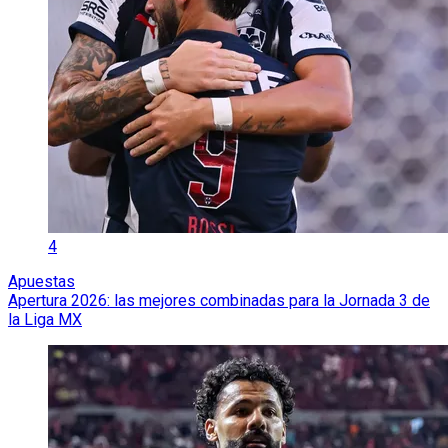
4
Apuestas
Apertura 2026: las mejores combinadas para la Jornada 3 de
la Liga MX