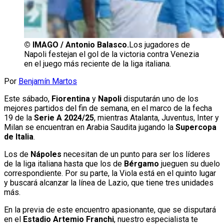
©
IMAGO / Antonio Balasco.
Los jugadores de
Napoli festejan el gol de la victoria contra Venezia
en el juego más reciente de la liga italiana.
Por
Benjamín Martos
Este sábado,
Fiorentina
y
Napoli
disputarán uno de los
mejores partidos del fin de semana, en el marco de la fecha
19 de la
Serie A 2024/25
, mientras Atalanta, Juventus, Inter y
Milan se encuentran en Arabia Saudita jugando la
Supercopa
de Italia
.
Los de
Nápoles
necesitan de un punto para ser los líderes
de la liga italiana hasta que los de
Bérgamo
jueguen su duelo
correspondiente. Por su parte, la Viola está en el quinto lugar
y buscará alcanzar la línea de Lazio, que tiene tres unidades
más.
En la previa de este encuentro apasionante, que se disputará
en el
Estadio Artemio Franchi
, nuestro especialista te