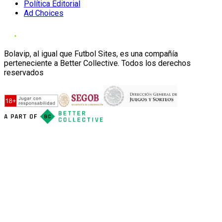
Política Editorial
Ad Choices
Bolavip, al igual que Futbol Sites, es una compañía
perteneciente a Better Collective. Todos los derechos
reservados