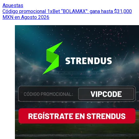
Apuestas
Código promocional 1xBet “BOLAMAX”: gana hasta $31,000
MXN en Agosto 2026