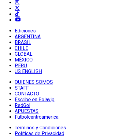
Ediciones
ARGENTINA
BRASIL
CHILE
GLOBAL
MÉXICO
PERU
US ENGLISH
QUIENES SOMOS
STAFF
CONTACTO
Escribe en Bolavip
RedGol
APUESTAS
Futbolcentroamerica
Términos y Condiciones
Políticas de Privacidad