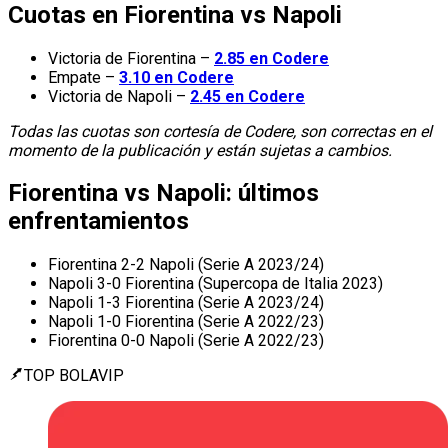
Cuotas en Fiorentina vs Napoli
Victoria de Fiorentina –
2.85 en Codere
Empate –
3.10 en Codere
Victoria de Napoli –
2.45 en Codere
Todas las cuotas son cortesía de Codere, son correctas en el
momento de la publicación y están sujetas a cambios.
Fiorentina vs Napoli: últimos
enfrentamientos
Fiorentina 2-2 Napoli (Serie A 2023/24)
Napoli 3-0 Fiorentina (Supercopa de Italia 2023)
Napoli 1-3 Fiorentina (Serie A 2023/24)
Napoli 1-0 Fiorentina (Serie A 2022/23)
Fiorentina 0-0 Napoli (Serie A 2022/23)
TOP BOLAVIP