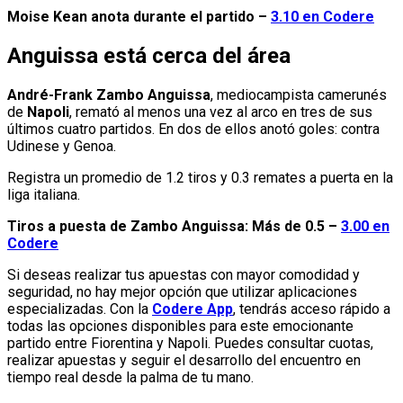
Moise Kean anota durante el partido –
3.10 en Codere
Anguissa está cerca del área
André-Frank Zambo Anguissa
, mediocampista camerunés
de
Napoli
, remató al menos una vez al arco en tres de sus
últimos cuatro partidos. En dos de ellos anotó goles: contra
Udinese y Genoa.
Registra un promedio de 1.2 tiros y 0.3 remates a puerta en la
liga italiana.
Tiros a puesta de Zambo Anguissa: Más de 0.5 –
3.00 en
Codere
Si deseas realizar tus apuestas con mayor comodidad y
seguridad, no hay mejor opción que utilizar aplicaciones
especializadas. Con la
Codere App
, tendrás acceso rápido a
todas las opciones disponibles para este emocionante
partido entre Fiorentina y Napoli. Puedes consultar cuotas,
realizar apuestas y seguir el desarrollo del encuentro en
tiempo real desde la palma de tu mano.