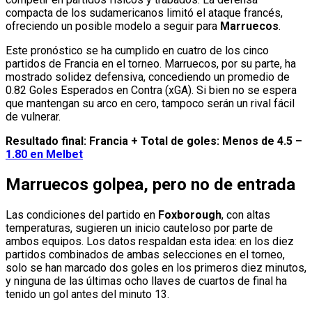
compacta de los sudamericanos limitó el ataque francés,
ofreciendo un posible modelo a seguir para
Marruecos
.
Este pronóstico se ha cumplido en cuatro de los cinco
partidos de Francia en el torneo. Marruecos, por su parte, ha
mostrado solidez defensiva, concediendo un promedio de
0.82 Goles Esperados en Contra (xGA). Si bien no se espera
que mantengan su arco en cero, tampoco serán un rival fácil
de vulnerar.
Resultado final: Francia + Total de goles: Menos de 4.5 –
1.80 en
Melbet
Marruecos golpea, pero no de entrada
Las condiciones del partido en
Foxborough
, con altas
temperaturas, sugieren un inicio cauteloso por parte de
ambos equipos. Los datos respaldan esta idea: en los diez
partidos combinados de ambas selecciones en el torneo,
solo se han marcado dos goles en los primeros diez minutos,
y ninguna de las últimas ocho llaves de cuartos de final ha
tenido un gol antes del minuto 13.