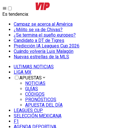
Es tendencia
:
Campaz se acerca al América
¿Milito se va de Chivas?
¿Se termina el sueño europeo?
Candidato a DT de Tigres
Predicción IA Leagues Cup 2026
Cuándo volvería Luis Malagón
Nuevas estrellas de la MLS
ULTIMAS NOTICIAS
LIGA MX
APUESTAS
NOTICIAS
GUÍAS
CÓDIGOS
PRONÓSTICOS
APUESTA DEL DÍA
LEAGUES CUP
SELECCIÓN MEXICANA
F1
AGENDA DEPORTIVA