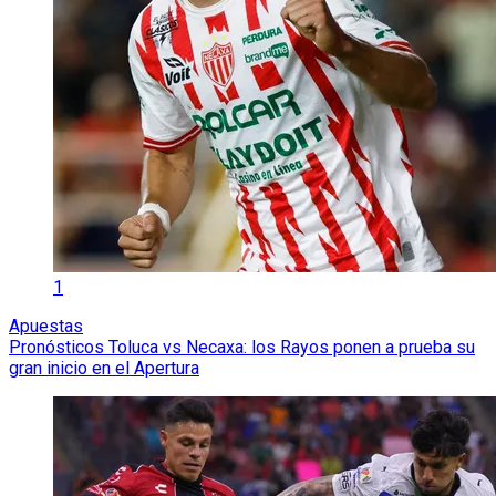
1
Apuestas
Pronósticos Toluca vs Necaxa: los Rayos ponen a prueba su
gran inicio en el Apertura