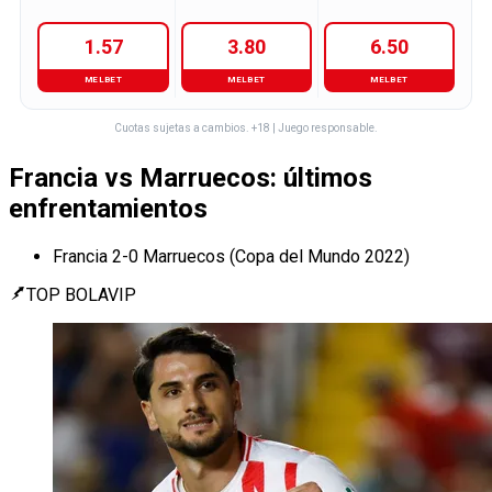
1.57
3.80
6.50
MELBET
MELBET
MELBET
Cuotas sujetas a cambios. +18 | Juego responsable.
Francia vs Marruecos: últimos
enfrentamientos
Francia 2-0 Marruecos (Copa del Mundo 2022)
TOP BOLAVIP