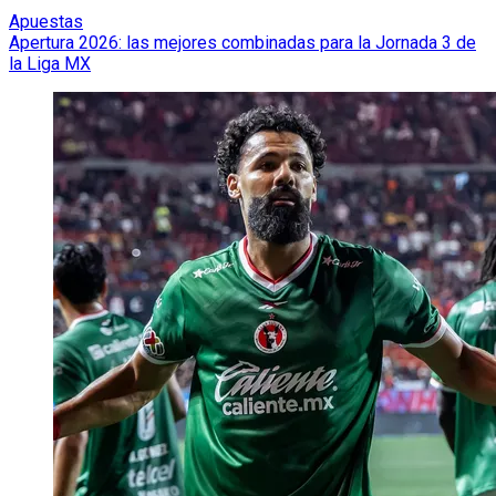
Apuestas
Apertura 2026: las mejores combinadas para la Jornada 3 de
la Liga MX