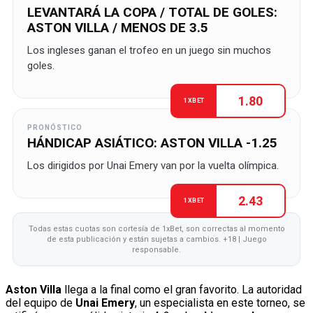
LEVANTARÁ LA COPA / TOTAL DE GOLES:
ASTON VILLA / MENOS DE 3.5
Los ingleses ganan el trofeo en un juego sin muchos
goles.
1.80
1XBET
PRONÓSTICO
HÁNDICAP ASIÁTICO: ASTON VILLA -1.25
Los dirigidos por Unai Emery van por la vuelta olímpica.
2.43
1XBET
Todas estas cuotas son cortesía de 1xBet, son correctas al momento
de esta publicación y están sujetas a cambios. +18 | Juego
responsable.
Aston Villa
llega a la final como el gran favorito. La autoridad
del equipo de
Unai Emery
, un especialista en este torneo, se