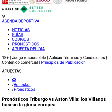
AGENDA DEPORTIVA
NOTICIAS
GUÍAS
CÓDIGOS
PRONÓSTICOS
APUESTA DEL DÍA
18+ | Juego responsable | Aplican Términos y Condiciones |
Contenido comercial |
Principios de Publicación
APUESTAS
/
Apuestas
/
Pronósticos
Pronósticos Friburgo vs Aston Villa: los Villanos
buscan la gloria europea