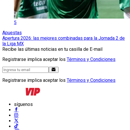
5
Apuestas
Apertura 2026: las mejores combinadas para la Jornada 2 de
la Liga MX
Recibe las últimas noticias en tu casilla de E-mail
Registrarse implica aceptar los
Términos y Condiciones
Registrarse implica aceptar los
Términos y Condiciones
síguenos