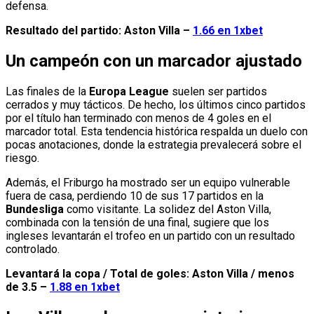
defensa.
Resultado del partido: Aston Villa –
1.66 en 1xbet
Un campeón con un marcador ajustado
Las finales de la
Europa League
suelen ser partidos
cerrados y muy tácticos. De hecho, los últimos cinco partidos
por el título han terminado con menos de 4 goles en el
marcador total. Esta tendencia histórica respalda un duelo con
pocas anotaciones, donde la estrategia prevalecerá sobre el
riesgo.
Además, el Friburgo ha mostrado ser un equipo vulnerable
fuera de casa, perdiendo 10 de sus 17 partidos en la
Bundesliga
como visitante. La solidez del Aston Villa,
combinada con la tensión de una final, sugiere que los
ingleses levantarán el trofeo en un partido con un resultado
controlado.
Levantará la copa / Total de goles: Aston Villa / menos
de 3.5 –
1.88 en 1xbet