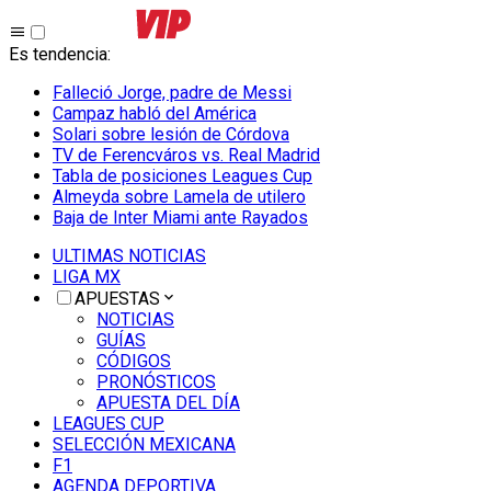
Es tendencia
:
Falleció Jorge, padre de Messi
Campaz habló del América
Solari sobre lesión de Córdova
TV de Ferencváros vs. Real Madrid
Tabla de posiciones Leagues Cup
Almeyda sobre Lamela de utilero
Baja de Inter Miami ante Rayados
ULTIMAS NOTICIAS
LIGA MX
APUESTAS
NOTICIAS
GUÍAS
CÓDIGOS
PRONÓSTICOS
APUESTA DEL DÍA
LEAGUES CUP
SELECCIÓN MEXICANA
F1
AGENDA DEPORTIVA