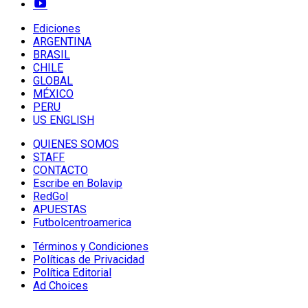
Ediciones
ARGENTINA
BRASIL
CHILE
GLOBAL
MÉXICO
PERU
US ENGLISH
QUIENES SOMOS
STAFF
CONTACTO
Escribe en Bolavip
RedGol
APUESTAS
Futbolcentroamerica
Términos y Condiciones
Políticas de Privacidad
Política Editorial
Ad Choices