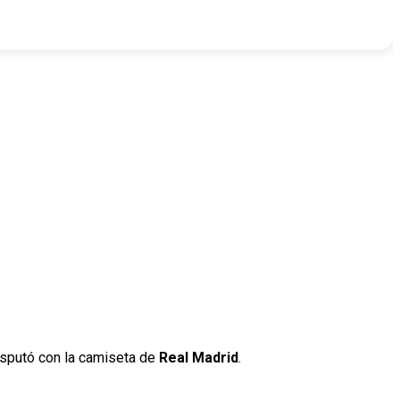
isputó con la camiseta de
Real Madrid
.