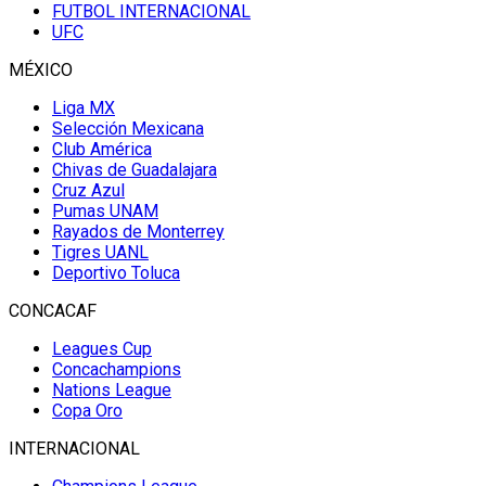
FUTBOL INTERNACIONAL
UFC
MÉXICO
Liga MX
Selección Mexicana
Club América
Chivas de Guadalajara
Cruz Azul
Pumas UNAM
Rayados de Monterrey
Tigres UANL
Deportivo Toluca
CONCACAF
Leagues Cup
Concachampions
Nations League
Copa Oro
INTERNACIONAL