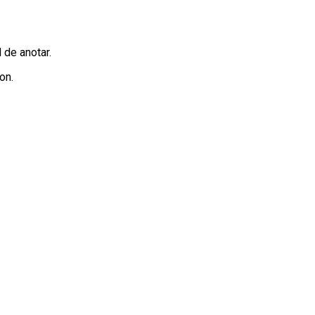
 de anotar.
on.