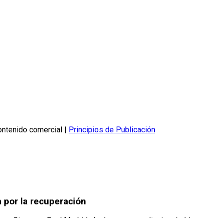
ontenido comercial |
Principios de Publicación
 por la recuperación