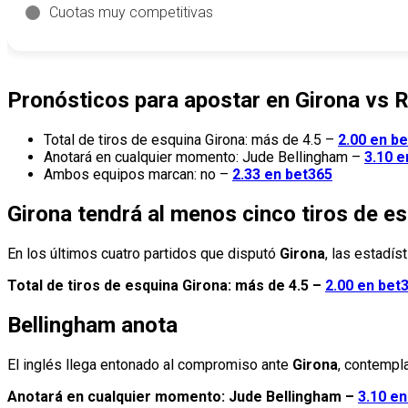
Pronósticos para apostar en Girona vs 
Total de tiros de esquina Girona: más de 4.5 –
2.00 en b
Anotará en cualquier momento: Jude Bellingham –
3.10 e
Ambos equipos marcan: no –
2.33 en bet365
Girona tendrá al menos cinco tiros de e
En los últimos cuatro partidos que disputó
Girona
, las estadís
Total de tiros de esquina Girona: más de 4.5 –
2.00 en bet
Bellingham anota
El inglés llega entonado al compromiso ante
Girona
, contempl
Anotará en cualquier momento: Jude Bellingham –
3.10 en