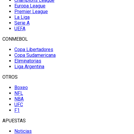
Champions League
Europa League
Premier League
La Liga
Serie A
UEFA
CONMEBOL
Copa Libertadores
Copa Sudamericana
Eliminatorias
Liga Argentina
OTROS
Boxeo
NFL
NBA
UFC
F1
APUESTAS
Noticias