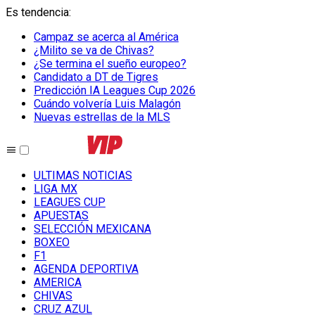
Es tendencia
:
Campaz se acerca al América
¿Milito se va de Chivas?
¿Se termina el sueño europeo?
Candidato a DT de Tigres
Predicción IA Leagues Cup 2026
Cuándo volvería Luis Malagón
Nuevas estrellas de la MLS
ULTIMAS NOTICIAS
LIGA MX
LEAGUES CUP
APUESTAS
SELECCIÓN MEXICANA
BOXEO
F1
AGENDA DEPORTIVA
AMERICA
CHIVAS
CRUZ AZUL