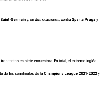
 Saint-Germain
y, en dos ocasiones, contra
Sparta Praga
y
 tres tantos en siete encuentros. En total, el extremo inglés
ida de las semifinales de la
Champions League 2021-2022
y