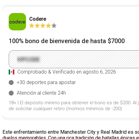
Este enfrentamiento entre Manchester City y Real Madrid es sol
duelos memorables. Con una rica tradición de batallas épicas e