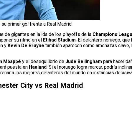
 su primer gol frente a Real Madrid.
e de gigantes en la ida de los playoffs de la
Champions Leagu
mponer su ritmo en el
Etihad Stadium
. El delantero noruego, que
en
y
Kevin De Bruyne
también aparecen como amenazas clave, li
an Mbappé
y el desequilibrio de
Jude Bellingham
para hacer dañ
tará puesta en
Haaland
. Si el noruego logra marcar, podría inclin
enar a los mejores delanteros del mundo en instancias decisiva
ester City vs Real Madrid