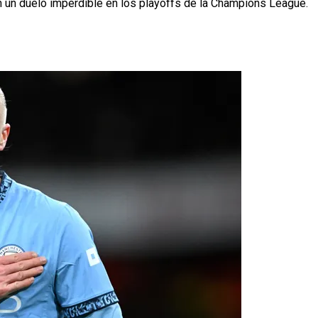
n un duelo imperdible en los playoffs de la Champions League.