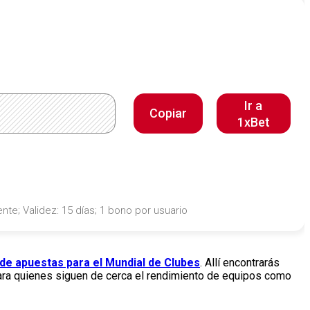
 de apuestas para el Mundial de Clubes
. Allí encontrarás
 para quienes siguen de cerca el rendimiento de equipos como