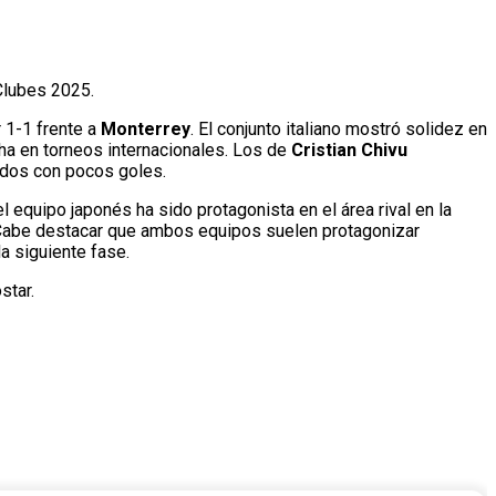
 Clubes 2025.
r 1-1 frente a
Monterrey
. El conjunto italiano mostró solidez en
cha en torneos internacionales. Los de
Cristian Chivu
idos con pocos goles.
l equipo japonés ha sido protagonista en el área rival en la
Cabe destacar que ambos equipos suelen protagonizar
a siguiente fase.
star.