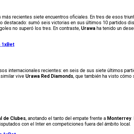
más recientes siete encuentros oficiales. En tres de esos triun
ento destacado: sumó seis victorias en sus últimos 10 partidos di
goles no superó los tres. En contraste,
Urawa
ha tenido un dese
n 1xBet
internacionales recientes: en seis de sus siete últimos partido
 similar vive
Urawa Red Diamonds
, que también ha visto cómo
l de Clubes
, anotando el tanto del empate frente a
Monterrey
.
isputados con el Inter en competiciones fuera del ámbito local.