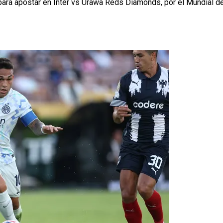
para apostar en Inter vs Urawa Reds Diamonds, por el Mundial de