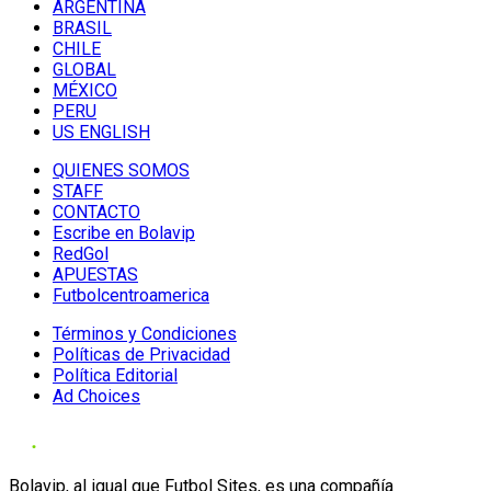
ARGENTINA
BRASIL
CHILE
GLOBAL
MÉXICO
PERU
US ENGLISH
QUIENES SOMOS
STAFF
CONTACTO
Escribe en Bolavip
RedGol
APUESTAS
Futbolcentroamerica
Términos y Condiciones
Políticas de Privacidad
Política Editorial
Ad Choices
Bolavip, al igual que Futbol Sites, es una compañía