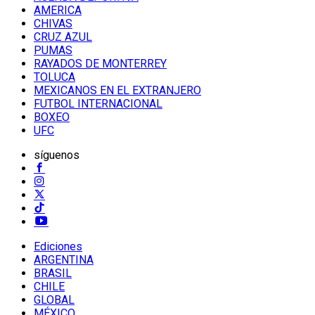
AMERICA
CHIVAS
CRUZ AZUL
PUMAS
RAYADOS DE MONTERREY
TOLUCA
MEXICANOS EN EL EXTRANJERO
FUTBOL INTERNACIONAL
BOXEO
UFC
síguenos
Ediciones
ARGENTINA
BRASIL
CHILE
GLOBAL
MÉXICO