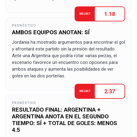
1.18
MELBET
PRONÓSTICO
AMBOS EQUIPOS ANOTAN: SÍ
Jordania ha mostrado argumentos para encontrar el gol
y afrontará este partido sin la presión del resultado.
Ante una Argentina que podría rotar varias piezas, el
escenario favorece un encuentro con opciones para
ambos ataques y aumenta las posibilidades de ver
goles en las dos porterías.
2.37
MELBET
PRONÓSTICO
RESULTADO FINAL: ARGENTINA +
ARGENTINA ANOTA EN EL SEGUNDO
TIEMPO: SÍ + TOTAL DE GOLES: MENOS
4.5