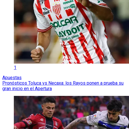
1
Apuestas
Pronósticos Toluca vs Necaxa: los Rayos ponen a prueba su
gran inicio en el Apertura