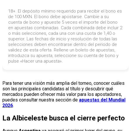
Para tener una visión más amplia del torneo, conocer cuáles
son las principales candidatas al título y descubrir qué
mercados pueden ofrecer más valor para los apostadores,
puedes consultar nuestra sección de
apuestas del Mundial
2026
.
La Albiceleste busca el cierre perfecto
Aunque
Argentina
ya aseguró el primer lugar del grupo, su