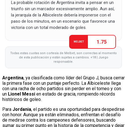
La probable rotación de Argentina invita a pensar en un
triunfo sin un marcador excesivamente amplio. Aun así,
la jerarquía de la Albiceleste debería imponerse con el
paso de los minutos, en un escenario que favorece una
victoria con un total moderado de goles.
1.75
MELBET
Todas estas cuotas son cortesía de Melbet, son correctas al momento
de esta publicación y están sujetas a cambios. +18 | Juego
responsable.
Argentina
, ya clasificada como líder del Grupo J, busca cerrar
la primera fase con un puntaje perfecto. La Albiceleste llega
con una racha de ocho partidos sin perder en el torneo y con
un
Lionel Messi
en estado de gracia, rompiendo récords
históricos de goleo.
Para
Jordania
, el partido es una oportunidad para despedirse
con honor. Aunque ya están eliminados, enfrentan el desafío
de medirse contra los campeones defensores, buscando
sumar su primer punto en la historia de la competencia y dejar