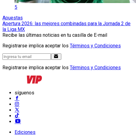
5
Apuestas
Apertura 2026: las mejores combinadas para la Jornada 2 de
la Liga MX
Recibe las últimas noticias en tu casilla de E-mail
Registrarse implica aceptar los
Términos y Condiciones
Registrarse implica aceptar los
Términos y Condiciones
síguenos
Ediciones