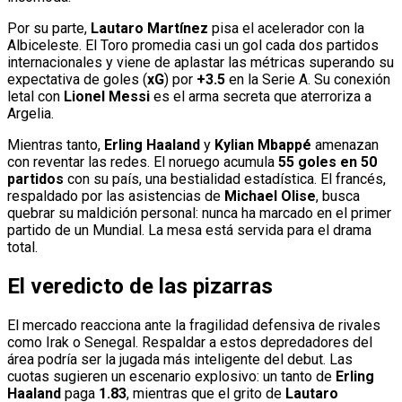
Por su parte,
Lautaro Martínez
pisa el acelerador con la
Albiceleste. El Toro promedia casi un gol cada dos partidos
internacionales y viene de aplastar las métricas superando su
expectativa de goles (
xG
) por
+3.5
en la Serie A. Su conexión
letal con
Lionel Messi
es el arma secreta que aterroriza a
Argelia.
Mientras tanto,
Erling Haaland
y
Kylian Mbappé
amenazan
con reventar las redes. El noruego acumula
55 goles en 50
partidos
con su país, una bestialidad estadística. El francés,
respaldado por las asistencias de
Michael Olise
, busca
quebrar su maldición personal: nunca ha marcado en el primer
partido de un Mundial. La mesa está servida para el drama
total.
El veredicto de las pizarras
El mercado reacciona ante la fragilidad defensiva de rivales
como Irak o Senegal. Respaldar a estos depredadores del
área podría ser la jugada más inteligente del debut. Las
cuotas sugieren un escenario explosivo: un tanto de
Erling
Haaland
paga
1.83
, mientras que el grito de
Lautaro