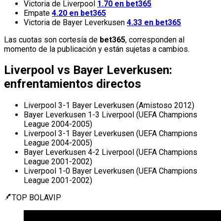
Victoria de Liverpool
1.70 en bet365
Empate
4.20 en bet365
Victoria de Bayer Leverkusen
4.33 en bet365
Las cuotas son cortesía de
bet365
, corresponden al
momento de la publicación y están sujetas a cambios.
Liverpool vs Bayer Leverkusen:
enfrentamientos directos
Liverpool 3-1 Bayer Leverkusen (Amistoso 2012)
Bayer Leverkusen 1-3 Liverpool (UEFA Champions
League 2004-2005)
Liverpool 3-1 Bayer Leverkusen (UEFA Champions
League 2004-2005)
Bayer Leverkusen 4-2 Liverpool (UEFA Champions
League 2001-2002)
Liverpool 1-0 Bayer Leverkusen (UEFA Champions
League 2001-2002)
TOP BOLAVIP