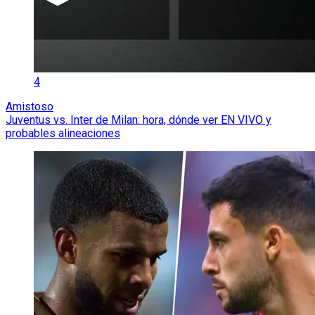
4
Amistoso
Juventus vs. Inter de Milan: hora, dónde ver EN VIVO y
probables alineaciones