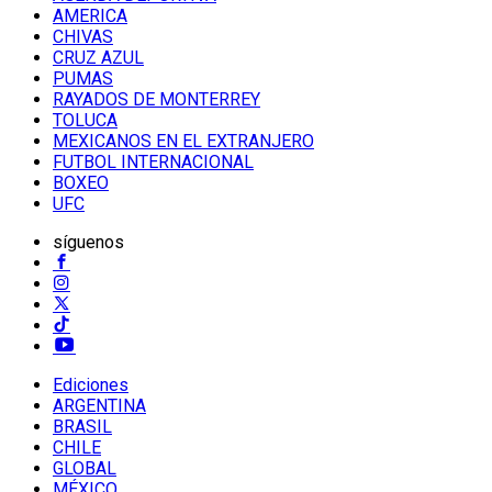
AMERICA
CHIVAS
CRUZ AZUL
PUMAS
RAYADOS DE MONTERREY
TOLUCA
MEXICANOS EN EL EXTRANJERO
FUTBOL INTERNACIONAL
BOXEO
UFC
síguenos
Ediciones
ARGENTINA
BRASIL
CHILE
GLOBAL
MÉXICO