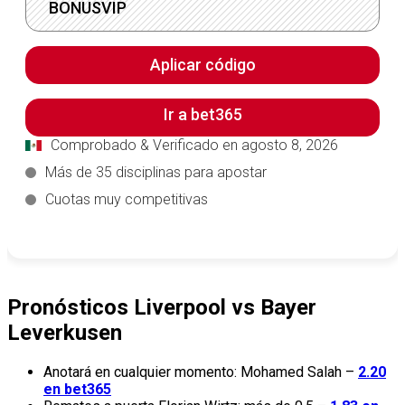
Pronósticos Liverpool vs Bayer
Leverkusen
Anotará en cualquier momento: Mohamed Salah –
2.20
en bet365