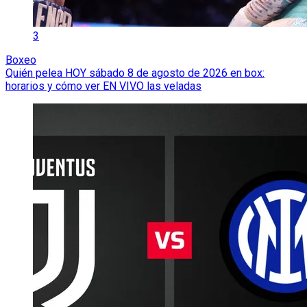
3
Boxeo
Quién pelea HOY sábado 8 de agosto de 2026 en box:
horarios y cómo ver EN VIVO las veladas