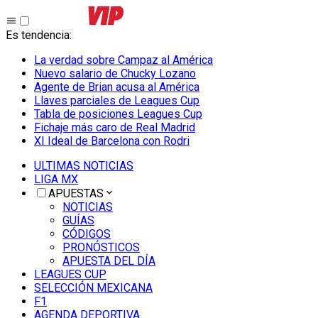
Es tendencia
:
La verdad sobre Campaz al América
Nuevo salario de Chucky Lozano
Agente de Brian acusa al América
Llaves parciales de Leagues Cup
Tabla de posiciones Leagues Cup
Fichaje más caro de Real Madrid
XI Ideal de Barcelona con Rodri
ULTIMAS NOTICIAS
LIGA MX
APUESTAS
NOTICIAS
GUÍAS
CÓDIGOS
PRONÓSTICOS
APUESTA DEL DÍA
LEAGUES CUP
SELECCIÓN MEXICANA
F1
AGENDA DEPORTIVA