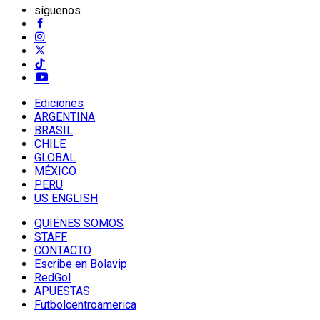
síguenos
Ediciones
ARGENTINA
BRASIL
CHILE
GLOBAL
MÉXICO
PERU
US ENGLISH
QUIENES SOMOS
STAFF
CONTACTO
Escribe en Bolavip
RedGol
APUESTAS
Futbolcentroamerica