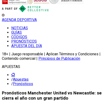
AGENDA DEPORTIVA
NOTICIAS
GUÍAS
CÓDIGOS
PRONÓSTICOS
APUESTA DEL DÍA
18+ | Juego responsable | Aplican Términos y Condiciones |
Contenido comercial |
Principios de Publicación
APUESTAS
/
Apuestas
/
Pronósticos
Pronósticos Manchester United vs Newcastle: se
cierra el año con un gran partido