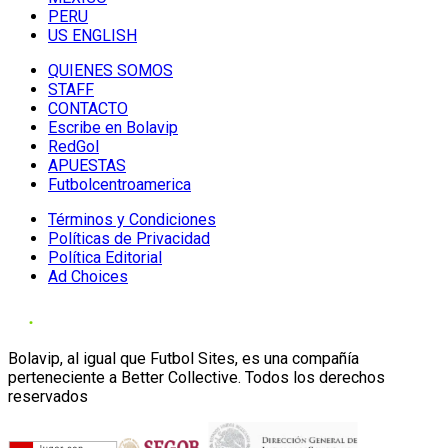
PERU
US ENGLISH
QUIENES SOMOS
STAFF
CONTACTO
Escribe en Bolavip
RedGol
APUESTAS
Futbolcentroamerica
Términos y Condiciones
Políticas de Privacidad
Política Editorial
Ad Choices
Bolavip, al igual que Futbol Sites, es una compañía
perteneciente a Better Collective. Todos los derechos
reservados