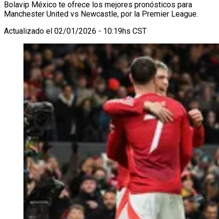
Bolavip México te ofrece los mejores pronósticos para
Manchester United vs Newcastle, por la Premier League.
Actualizado el
02/01/2026 - 10:19hs CST