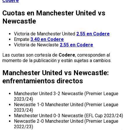
Codere
Cuotas en Manchester United vs
Newcastle
Victoria de Manchester United
2.55 en Codere
Empate
3.40 en Codere
Victoria de Newclaste
2.55 en Codere
Las cuotas son cortesía de
Codere
, corresponden al
momento de la publicación y están sujetas a cambios.
Manchester United vs Newcastle:
enfrentamientos directos
Manchester United 3-2 Newcastle (Premier League
2023/24)
Newcastle 1-0 Manchester United (Premier League
2023/24)
Manchester United 0-3 Newcastle (EFL Cup 2023/24)
Newcastle 2-0 Manchester United (Premier League
2022/23)