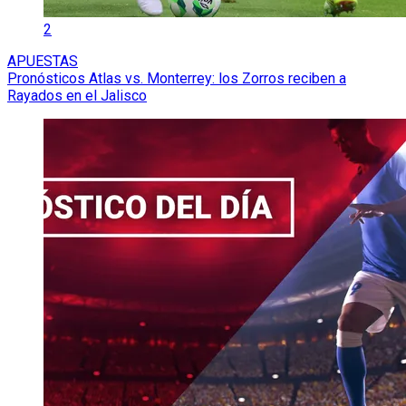
2
APUESTAS
Pronósticos Atlas vs. Monterrey: los Zorros reciben a
Rayados en el Jalisco