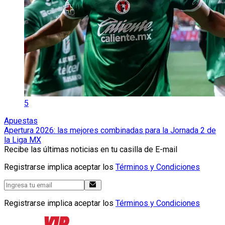
5
Apuestas
Apertura 2026: las mejores combinadas para la Jornada 2 de
la Liga MX
Recibe las últimas noticias en tu casilla de E-mail
Registrarse implica aceptar los
Términos y Condiciones
Registrarse implica aceptar los
Términos y Condiciones