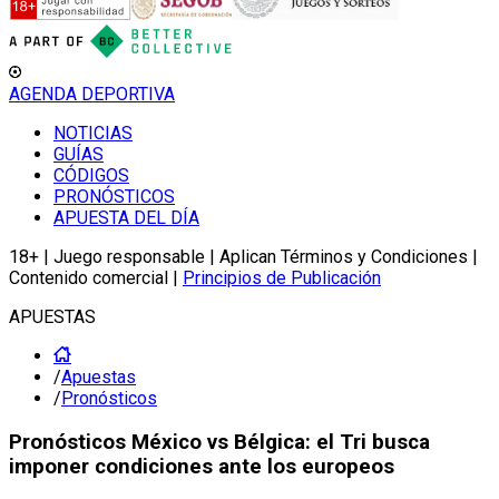
AGENDA DEPORTIVA
NOTICIAS
GUÍAS
CÓDIGOS
PRONÓSTICOS
APUESTA DEL DÍA
18+ | Juego responsable | Aplican Términos y Condiciones |
Contenido comercial |
Principios de Publicación
APUESTAS
/
Apuestas
/
Pronósticos
Pronósticos México vs Bélgica: el Tri busca
imponer condiciones ante los europeos