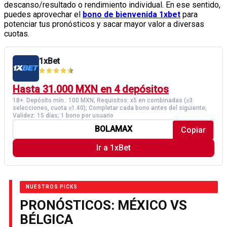
descanso/resultado o rendimiento individual. En ese sentido,
puedes aprovechar el
bono de bienvenida 1xbet
para
potenciar tus pronósticos y sacar mayor valor a diversas
cuotas.
NUESTROS PICKS
PRONÓSTICOS: MÉXICO VS
BÉLGICA