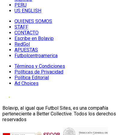
PERU
US ENGLISH
QUIENES SOMOS
STAFF
CONTACTO
Escribe en Bolavip
RedGol
APUESTAS
Futbolcentroamerica
Términos y Condiciones
Políticas de Privacidad
Política Editorial
Ad Choices
Bolavip, al igual que Futbol Sites, es una compañía
perteneciente a Better Collective. Todos los derechos
reservados