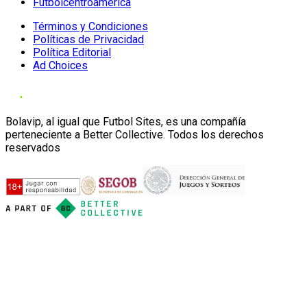
Futbolcentroamerica
Términos y Condiciones
Políticas de Privacidad
Política Editorial
Ad Choices
Bolavip, al igual que Futbol Sites, es una compañía
perteneciente a Better Collective. Todos los derechos
reservados