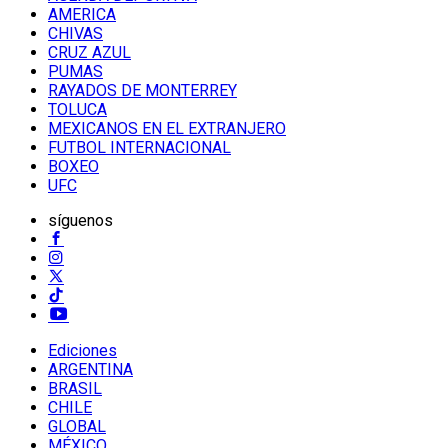
AMERICA
CHIVAS
CRUZ AZUL
PUMAS
RAYADOS DE MONTERREY
TOLUCA
MEXICANOS EN EL EXTRANJERO
FUTBOL INTERNACIONAL
BOXEO
UFC
síguenos
Ediciones
ARGENTINA
BRASIL
CHILE
GLOBAL
MÉXICO