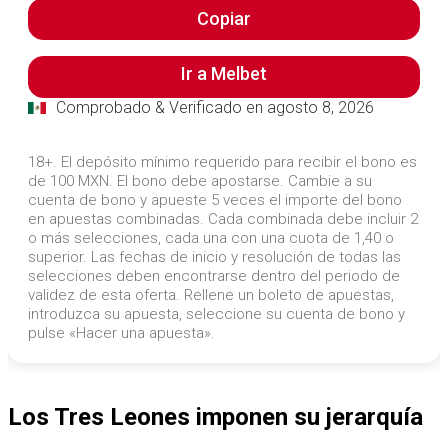
Los Tres Leones imponen su jerarquía