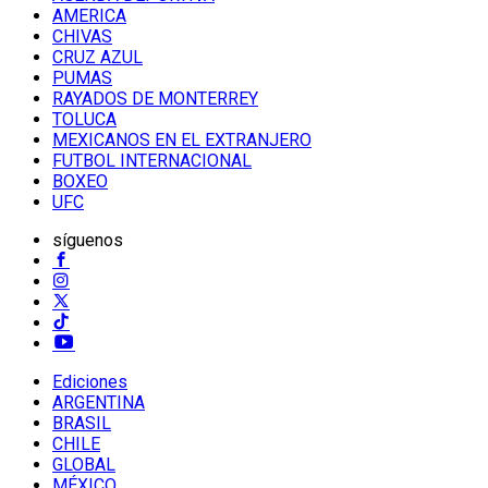
AMERICA
CHIVAS
CRUZ AZUL
PUMAS
RAYADOS DE MONTERREY
TOLUCA
MEXICANOS EN EL EXTRANJERO
FUTBOL INTERNACIONAL
BOXEO
UFC
síguenos
Ediciones
ARGENTINA
BRASIL
CHILE
GLOBAL
MÉXICO