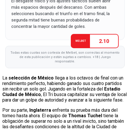
El desgaste físico y los ajustes tácticos suelen abrir
más espacios después del descanso. Con ambas
selecciones buscando el triunfo en el tramo final, la
segunda mitad tiene buenas probabilidades de
concentrar la mayor cantidad de goles.
2.10
MELBET
Todas estas cuotas son cortesía de Melbet, son correctas al momento
de esta publicación y están sujetas a cambios. +18 | Juego
responsable.
La
selección de México
llega a los octavos de final con un
rendimiento perfecto, habiendo ganado sus cuatro partidos
sin recibir un solo gol. Jugando en la fortaleza del
Estadio
Ciudad de México
, El Tri busca capitalizar su ventaja de local
para dar un golpe de autoridad y avanzar a la siguiente fase.
Por su parte,
Inglaterra
enfrenta su prueba más dura del
torneo hasta ahora. El equipo de
Thomas Tuchel
tiene la
obligación de superar no solo a un rival invicto, sino también
las desafiantes condiciones de la altitud de la Ciudad de