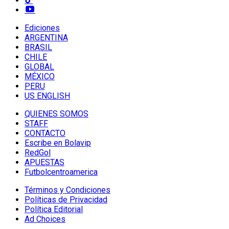
Ediciones
ARGENTINA
BRASIL
CHILE
GLOBAL
MÉXICO
PERU
US ENGLISH
QUIENES SOMOS
STAFF
CONTACTO
Escribe en Bolavip
RedGol
APUESTAS
Futbolcentroamerica
Términos y Condiciones
Políticas de Privacidad
Política Editorial
Ad Choices