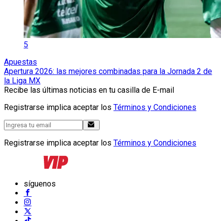
5
Apuestas
Apertura 2026: las mejores combinadas para la Jornada 2 de
la Liga MX
Recibe las últimas noticias en tu casilla de E-mail
Registrarse implica aceptar los
Términos y Condiciones
Registrarse implica aceptar los
Términos y Condiciones
síguenos