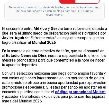
Todas estas cuotas son cortesía de Melbet, son correctas al momento
de esta publicación y están sujetas a cambios. +18 | Juego
responsable.
El encuentro entre
México
y
Serbia
toma relevancia, debido a
que será el último juego de preparación para los dirigidos por
Javier Aguirre
. Enfrente estará el conjunto europeo, que no
logró clasificar al
Mundial 2026
.
En la antesala de este atractivo desafío, que se disputará en
el
Estadio Nemesio Díez
, nuestro especialista te ofrece los
mejores pronósticos para que contemples a la hora de hacer
tu apuesta deportiva.
Con una selección mexicana que llega como amplia favorita y
con varias opciones interesantes en los mercados de goles,
este amistoso ofrece una buena oportunidad para aprovechar
promociones especiales. Si estás pensando en apostar en el
encuentro, puedes consultar el
código promocional Melbet
y acceder a beneficios exclusivos para potenciar tus jugadas
antes del Mundial 2026.