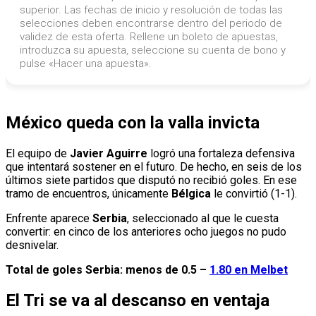
México queda con la valla invicta
El equipo de
Javier Aguirre
logró una fortaleza defensiva
que intentará sostener en el futuro. De hecho, en seis de los
últimos siete partidos que disputó no recibió goles. En ese
tramo de encuentros, únicamente
Bélgica
le convirtió (1-1).
Enfrente aparece
Serbia
, seleccionado al que le cuesta
convertir: en cinco de los anteriores ocho juegos no pudo
desnivelar.
Total de goles Serbia: menos de 0.5 –
1.80 en Melbet
El Tri se va al descanso en ventaja