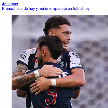
Apuestas
Pronósticos de hoy y mañana: apuesta en fútbol hoy