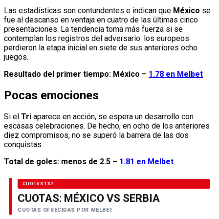
Las estadísticas son contundentes e indican que
México
se
fue al descanso en ventaja en cuatro de las últimas cinco
presentaciones. La tendencia toma más fuerza si se
contemplan los registros del adversario: los europeos
perdieron la etapa inicial en siete de sus anteriores ocho
juegos.
Resultado del primer tiempo: México –
1.78 en Melbet
Pocas emociones
Si el
Tri
aparece en acción, se espera un desarrollo con
escasas celebraciones. De hecho, en ocho de los anteriores
diez compromisos, no se superó la barrera de las dos
conquistas.
Total de goles: menos de 2.5 –
1.81 en Melbet
CUOTAS 1X2
CUOTAS: MÉXICO VS SERBIA
CUOTAS OFRECIDAS POR MELBET