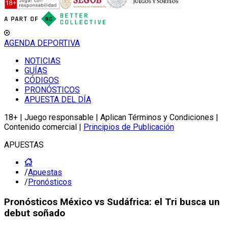
AGENDA DEPORTIVA
NOTICIAS
GUÍAS
CÓDIGOS
PRONÓSTICOS
APUESTA DEL DÍA
18+ | Juego responsable | Aplican Términos y Condiciones |
Contenido comercial |
Principios de Publicación
APUESTAS
/
Apuestas
/
Pronósticos
Pronósticos México vs Sudáfrica: el Tri busca un
debut soñado