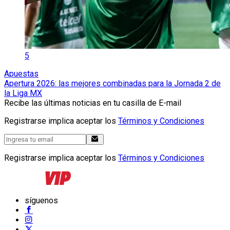
5
Apuestas
Apertura 2026: las mejores combinadas para la Jornada 2 de
la Liga MX
Recibe las últimas noticias en tu casilla de E-mail
Registrarse implica aceptar los
Términos y Condiciones
Registrarse implica aceptar los
Términos y Condiciones
síguenos