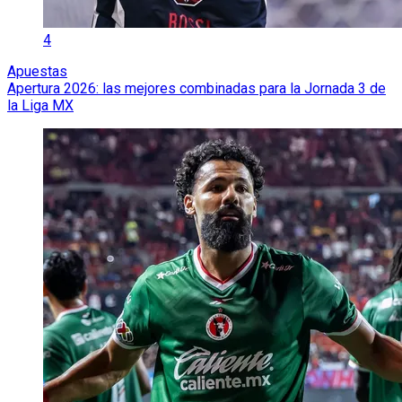
4
Apuestas
Apertura 2026: las mejores combinadas para la Jornada 3 de
la Liga MX