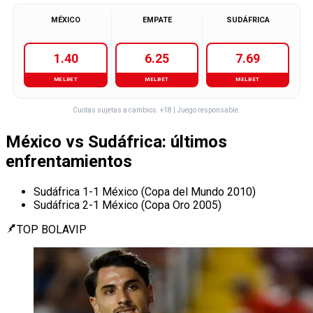
MÉXICO
EMPATE
SUDÁFRICA
1.40
6.25
7.69
MELBET
MELBET
MELBET
Cuotas sujetas a cambios. +18 | Juego responsable.
México vs Sudáfrica: últimos
enfrentamientos
Sudáfrica 1-1 México (Copa del Mundo 2010)
Sudáfrica 2-1 México (Copa Oro 2005)
TOP BOLAVIP