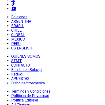
Ediciones
ARGENTINA
BRASIL
CHILE
GLOBAL
MÉXICO
PERU
US ENGLISH
QUIENES SOMOS
STAFF
CONTACTO
Escribe en Bolavip
RedGol
APUESTAS
Futbolcentroamerica
Términos y Condiciones
Políticas de Privacidad
Política Editorial
Ad Choices