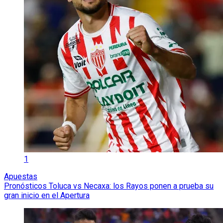
1
Apuestas
Pronósticos Toluca vs Necaxa: los Rayos ponen a prueba su
gran inicio en el Apertura