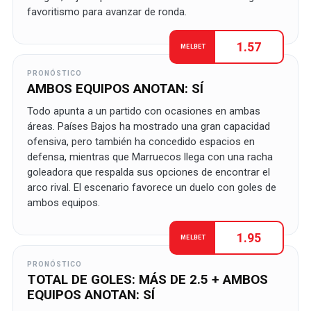
favoritismo para avanzar de ronda.
1.57
MELBET
PRONÓSTICO
AMBOS EQUIPOS ANOTAN: SÍ
Todo apunta a un partido con ocasiones en ambas
áreas. Países Bajos ha mostrado una gran capacidad
ofensiva, pero también ha concedido espacios en
defensa, mientras que Marruecos llega con una racha
goleadora que respalda sus opciones de encontrar el
arco rival. El escenario favorece un duelo con goles de
ambos equipos.
1.95
MELBET
PRONÓSTICO
TOTAL DE GOLES: MÁS DE 2.5 + AMBOS
EQUIPOS ANOTAN: SÍ