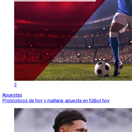
3
Apuestas
Pronósticos de hoy y mañana: apuesta en fútbol hoy