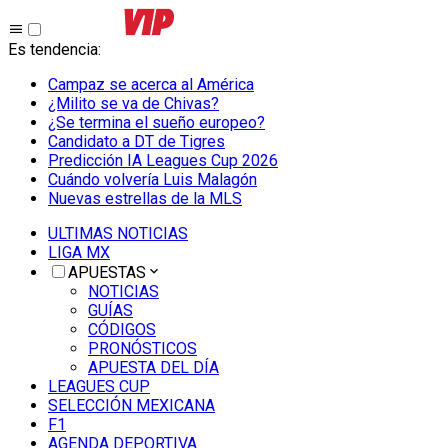
Es tendencia
:
Campaz se acerca al América
¿Milito se va de Chivas?
¿Se termina el sueño europeo?
Candidato a DT de Tigres
Predicción IA Leagues Cup 2026
Cuándo volvería Luis Malagón
Nuevas estrellas de la MLS
ULTIMAS NOTICIAS
LIGA MX
APUESTAS
NOTICIAS
GUÍAS
CÓDIGOS
PRONÓSTICOS
APUESTA DEL DÍA
LEAGUES CUP
SELECCIÓN MEXICANA
F1
AGENDA DEPORTIVA