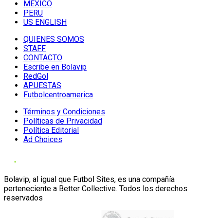
MÉXICO
PERU
US ENGLISH
QUIENES SOMOS
STAFF
CONTACTO
Escribe en Bolavip
RedGol
APUESTAS
Futbolcentroamerica
Términos y Condiciones
Políticas de Privacidad
Política Editorial
Ad Choices
Bolavip, al igual que Futbol Sites, es una compañía
perteneciente a Better Collective. Todos los derechos
reservados