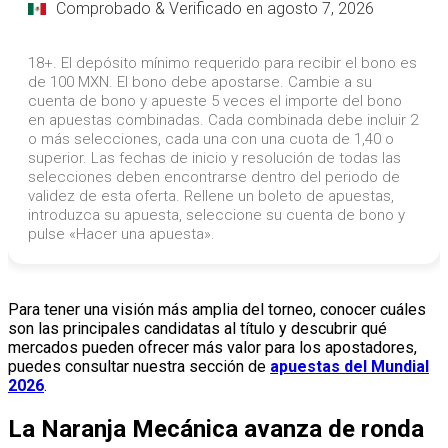
Para tener una visión más amplia del torneo, conocer cuáles
son las principales candidatas al título y descubrir qué
mercados pueden ofrecer más valor para los apostadores,
puedes consultar nuestra sección de
apuestas del Mundial
2026
.
La Naranja Mecánica avanza de ronda