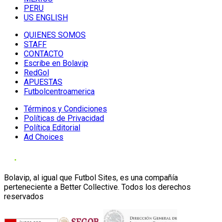
PERU
US ENGLISH
QUIENES SOMOS
STAFF
CONTACTO
Escribe en Bolavip
RedGol
APUESTAS
Futbolcentroamerica
Términos y Condiciones
Políticas de Privacidad
Política Editorial
Ad Choices
Bolavip, al igual que Futbol Sites, es una compañía
perteneciente a Better Collective. Todos los derechos
reservados