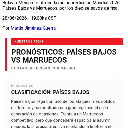
Bolavip México te ofrece la mejor predicción Mundial 2026:
Países Bajos vs Marruecos, por los dieciseisavos de final.
28/06/2026 - 19:00hs CST
Por
Martin Jiménez Guerra
NUESTROS PICKS
PRONÓSTICOS: PAÍSES BAJOS
VS MARRUECOS
CUOTAS OFRECIDAS POR MELBET
PRONÓSTICO
CLASIFICACIÓN: PAÍSES BAJOS
Países Bajos llega con uno de los ataques más sólidos
del torneo y ha mostrado una gran regularidad en la
generación de ocasiones. Frente a un Marruecos
competitivo, pero que concederá espacios al asumir
riesgos, la jerarquía ofensiva neerlandesa le otorga el