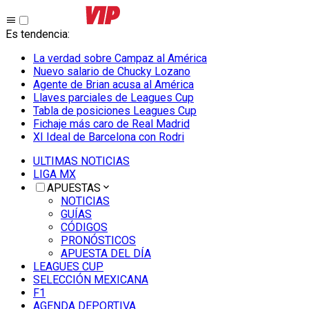
Es tendencia
:
La verdad sobre Campaz al América
Nuevo salario de Chucky Lozano
Agente de Brian acusa al América
Llaves parciales de Leagues Cup
Tabla de posiciones Leagues Cup
Fichaje más caro de Real Madrid
XI Ideal de Barcelona con Rodri
ULTIMAS NOTICIAS
LIGA MX
APUESTAS
NOTICIAS
GUÍAS
CÓDIGOS
PRONÓSTICOS
APUESTA DEL DÍA
LEAGUES CUP
SELECCIÓN MEXICANA
F1
AGENDA DEPORTIVA