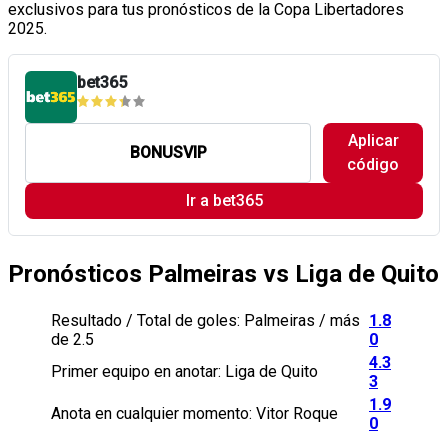
exclusivos para tus pronósticos de la Copa Libertadores
2025.
Pronósticos Palmeiras vs Liga de Quito
Resultado / Total de goles: Palmeiras / más
1.8
de 2.5
0
4.3
Primer equipo en anotar: Liga de Quito
3
1.9
Anota en cualquier momento: Vitor Roque
0