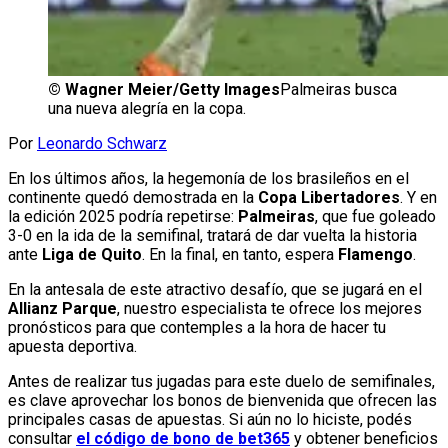
©
Wagner Meier/Getty Images
Palmeiras busca
una nueva alegría en la copa.
Por
Leonardo Schwarz
En los últimos años, la hegemonía de los brasileños en el
continente quedó demostrada en la
Copa Libertadores
. Y en
la edición 2025 podría repetirse:
Palmeiras
, que fue goleado
3-0 en la ida de la semifinal, tratará de dar vuelta la historia
ante
Liga de Quito
. En la final, en tanto, espera
Flamengo
.
En la antesala de este atractivo desafío, que se jugará en el
Allianz Parque
, nuestro especialista te ofrece los mejores
pronósticos para que contemples a la hora de hacer tu
apuesta deportiva.
Antes de realizar tus jugadas para este duelo de semifinales,
es clave aprovechar los bonos de bienvenida que ofrecen las
principales casas de apuestas. Si aún no lo hiciste, podés
consultar
el código de bono de bet365
y obtener beneficios