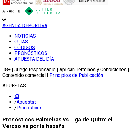
AGENDA DEPORTIVA
NOTICIAS
GUÍAS
CÓDIGOS
PRONÓSTICOS
APUESTA DEL DÍA
18+ | Juego responsable | Aplican Términos y Condiciones |
Contenido comercial |
Principios de Publicación
APUESTAS
/
Apuestas
/
Pronósticos
Pronósticos Palmeiras vs Liga de Quito: el
Verdao va por la hazaña