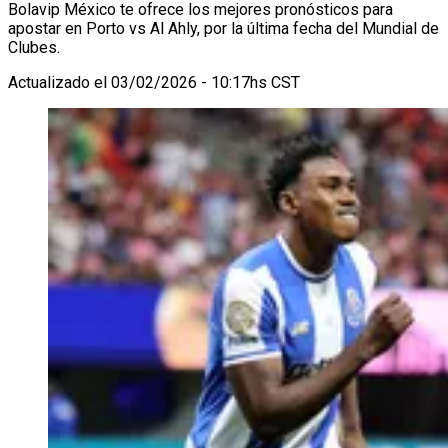
Bolavip México te ofrece los mejores pronósticos para
apostar en Porto vs Al Ahly, por la última fecha del Mundial de
Clubes.
Actualizado el
03/02/2026 - 10:17hs CST