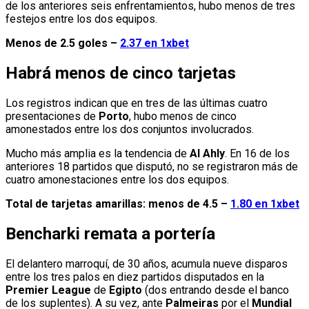
de los anteriores seis enfrentamientos, hubo menos de tres
festejos entre los dos equipos.
Menos de 2.5 goles –
2.37 en 1xbet
Habrá menos de cinco tarjetas
Los registros indican que en tres de las últimas cuatro
presentaciones de
Porto
, hubo menos de cinco
amonestados entre los dos conjuntos involucrados.
Mucho más amplia es la tendencia de
Al Ahly
. En 16 de los
anteriores 18 partidos que disputó, no se registraron más de
cuatro amonestaciones entre los dos equipos.
Total de tarjetas amarillas: menos de 4.5 –
1.80 en 1xbet
Bencharki remata a portería
El delantero marroquí, de 30 años, acumula nueve disparos
entre los tres palos en diez partidos disputados en la
Premier League
de
Egipto
(dos entrando desde el banco
de los suplentes). A su vez, ante
Palmeiras
por el
Mundial