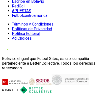
Escribe en Bolavip
RedGol
APUESTAS
Futbolcentroamerica
Términos y Condiciones
Políticas de Privacidad
Política Editorial
Ad Choices
Bolavip, al igual que Futbol Sites, es una compañía
perteneciente a Better Collective. Todos los derechos
reservados