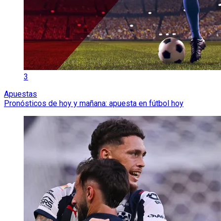
3
Apuestas
Pronósticos de hoy y mañana: apuesta en fútbol hoy