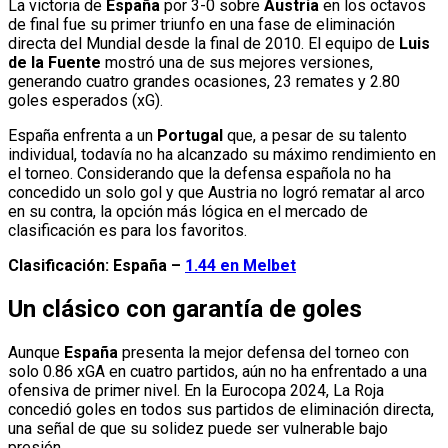
La victoria de
España
por 3-0 sobre
Austria
en los octavos
de final fue su primer triunfo en una fase de eliminación
directa del Mundial desde la final de 2010. El equipo de
Luis
de la Fuente
mostró una de sus mejores versiones,
generando cuatro grandes ocasiones, 23 remates y 2.80
goles esperados (xG).
España enfrenta a un
Portugal
que, a pesar de su talento
individual, todavía no ha alcanzado su máximo rendimiento en
el torneo. Considerando que la defensa española no ha
concedido un solo gol y que Austria no logró rematar al arco
en su contra, la opción más lógica en el mercado de
clasificación es para los favoritos.
Clasificación: España –
1.44 en
Melbet
Un clásico con garantía de goles
Aunque
España
presenta la mejor defensa del torneo con
solo 0.86 xGA en cuatro partidos, aún no ha enfrentado a una
ofensiva de primer nivel. En la Eurocopa 2024, La Roja
concedió goles en todos sus partidos de eliminación directa,
una señal de que su solidez puede ser vulnerable bajo
presión.