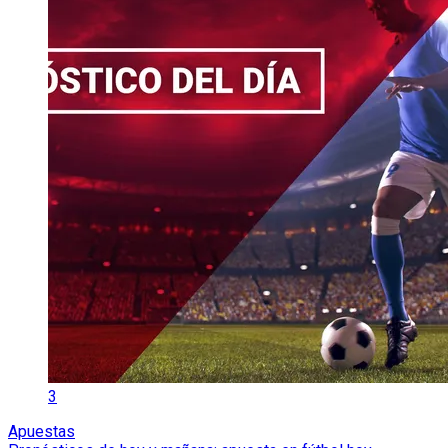
3
Apuestas