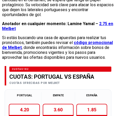
protagónico. Su velocidad será clave para atacar los espacios
que dejen los laterales portugueses y encontrar
oportunidades de gol.
Anotador en cualquier momento: Lamine Yamal –
2.75 en
Melbet
Si estás buscando una casa de apuestas para realizar tus
pronósticos, también puedes revisar el
código promocional
de Melbet
, donde encontrarás información sobre bonos de
bienvenida, promociones vigentes y los pasos para
aprovechar las ofertas disponibles para nuevos usuarios.
CUOTAS 1X2
CUOTAS: PORTUGAL VS ESPAÑA
CUOTAS OFRECIDAS POR MELBET
PORTUGAL
EMPATE
ESPAÑA
4.20
3.60
1.85