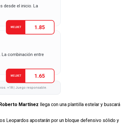
 desde el inicio. La
1.85
MELBET
. La combinación entre
1.65
MELBET
ios. +18 | Juego responsable.
Roberto Martínez
llega con una plantilla estelar y buscará
 Los Leopardos apostarán por un bloque defensivo sólido y