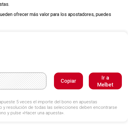
stas.
 pueden ofrecer más valor para los apostadores, puedes