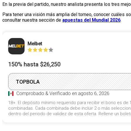
En la previa del partido, nuestro analista presenta los tres me
Para tener una visión más amplia del torneo, conocer cuáles s
consultar nuestra sección de
apuestas del Mundial 2026
.