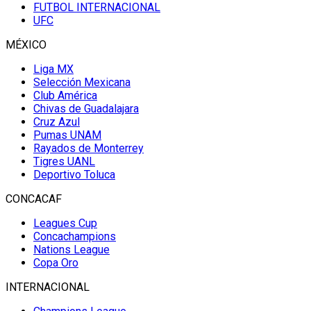
FUTBOL INTERNACIONAL
UFC
MÉXICO
Liga MX
Selección Mexicana
Club América
Chivas de Guadalajara
Cruz Azul
Pumas UNAM
Rayados de Monterrey
Tigres UANL
Deportivo Toluca
CONCACAF
Leagues Cup
Concachampions
Nations League
Copa Oro
INTERNACIONAL