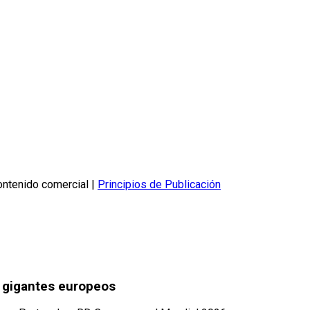
ontenido comercial |
Principios de Publicación
s gigantes europeos