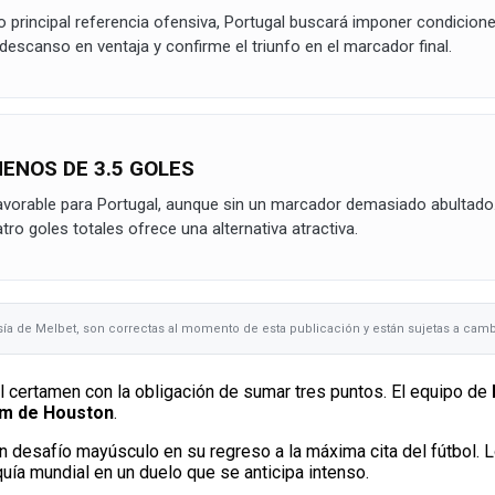
principal referencia ofensiva, Portugal buscará imponer condiciones
 descanso en ventaja y confirme el triunfo en el marcador final.
ENOS DE 3.5 GOLES
avorable para Portugal, aunque sin un marcador demasiado abultado
tro goles totales ofrece una alternativa atractiva.
sía de Melbet, son correctas al momento de esta publicación y están sujetas a camb
el certamen con la obligación de sumar tres puntos. El equipo de
um de Houston
.
n desafío mayúsculo en su regreso a la máxima cita del fútbol.
rquía mundial en un duelo que se anticipa intenso.