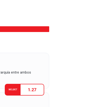
erarquía entre ambos
1.27
MELBET