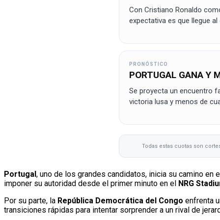
Con Cristiano Ronaldo como 
expectativa es que llegue al
PRONÓSTICO
PORTUGAL GANA Y M
Se proyecta un encuentro f
victoria lusa y menos de cua
Todas estas cuotas son corte
Portugal
, uno de los grandes candidatos, inicia su camino en 
imponer su autoridad desde el primer minuto en el
NRG Stadi
Por su parte, la
República Democrática del Congo
enfrenta u
transiciones rápidas para intentar sorprender a un rival de jera