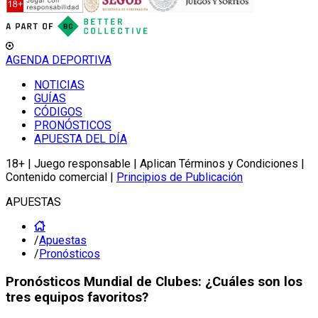
AGENDA DEPORTIVA
NOTICIAS
GUÍAS
CÓDIGOS
PRONÓSTICOS
APUESTA DEL DÍA
18+ | Juego responsable | Aplican Términos y Condiciones |
Contenido comercial |
Principios de Publicación
APUESTAS
/
Apuestas
/
Pronósticos
Pronósticos Mundial de Clubes: ¿Cuáles son los
tres equipos favoritos?