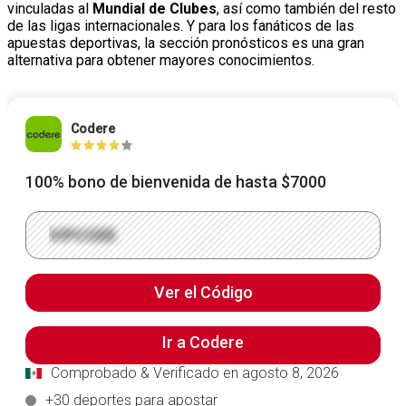
vinculadas al
Mundial de Clubes
, así como también del resto
de las ligas internacionales. Y para los fanáticos de las
apuestas deportivas, la sección pronósticos es una gran
alternativa para obtener mayores conocimientos.