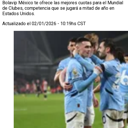
Bolavip México te ofrece las mejores cuotas para el Mundial
de Clubes, competencia que se jugará a mitad de año en
Estados Unidos.
Actualizado el
02/01/2026 - 10:19hs CST