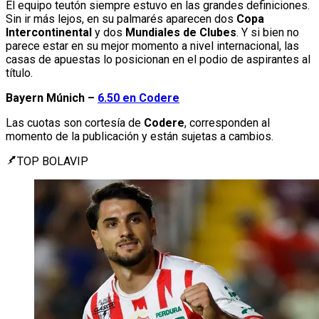
El equipo teutón siempre estuvo en las grandes definiciones.
Sin ir más lejos, en su palmarés aparecen dos
Copa
Intercontinental
y dos
Mundiales de Clubes
. Y si bien no
parece estar en su mejor momento a nivel internacional, las
casas de apuestas lo posicionan en el podio de aspirantes al
título.
Bayern Múnich –
6.50 en Codere
Las cuotas son cortesía de
Codere
, corresponden al
momento de la publicación y están sujetas a cambios.
TOP BOLAVIP