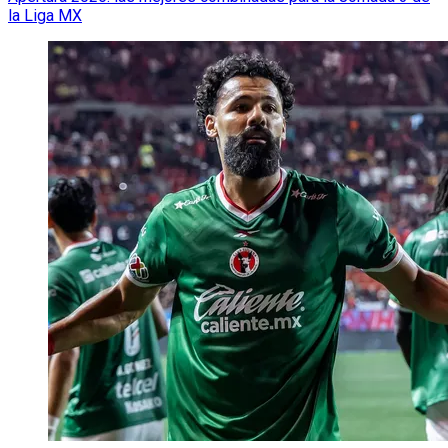
la Liga MX