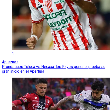
1
Apuestas
Pronósticos Toluca vs Necaxa: los Rayos ponen a prueba su
gran inicio en el Apertura