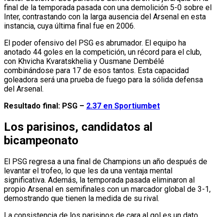
final de la temporada pasada con una demolición 5-0 sobre el
Inter, contrastando con la larga ausencia del Arsenal en esta
instancia, cuya última final fue en 2006.
El poder ofensivo del PSG es abrumador. El equipo ha
anotado 44 goles en la competición, un récord para el club,
con Khvicha Kvaratskhelia y Ousmane Dembélé
combinándose para 17 de esos tantos. Esta capacidad
goleadora será una prueba de fuego para la sólida defensa
del Arsenal.
Resultado final: PSG –
2.37 en Sportiumbet
Los parisinos, candidatos al
bicampeonato
El PSG regresa a una final de Champions un año después de
levantar el trofeo, lo que les da una ventaja mental
significativa. Además, la temporada pasada eliminaron al
propio Arsenal en semifinales con un marcador global de 3-1,
demostrando que tienen la medida de su rival.
La consistencia de los parisinos de cara al gol es un dato