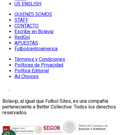
US ENGLISH
QUIENES SOMOS
STAFF
CONTACTO
Escribe en Bolavip
RedGol
APUESTAS
Futbolcentroamerica
Términos y Condiciones
Políticas de Privacidad
Política Editorial
Ad Choices
Bolavip, al igual que Futbol Sites, es una compañía
perteneciente a Better Collective. Todos los derechos
reservados