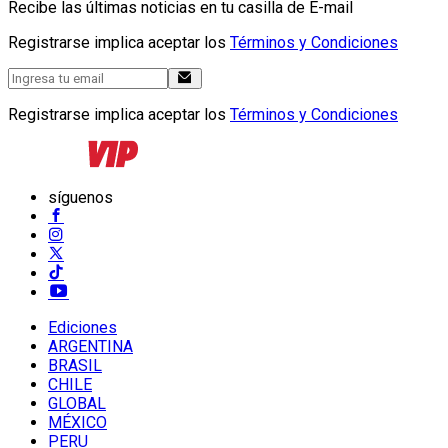
Recibe las últimas noticias en tu casilla de E-mail
Registrarse implica aceptar los
Términos y Condiciones
Registrarse implica aceptar los
Términos y Condiciones
síguenos
Ediciones
ARGENTINA
BRASIL
CHILE
GLOBAL
MÉXICO
PERU