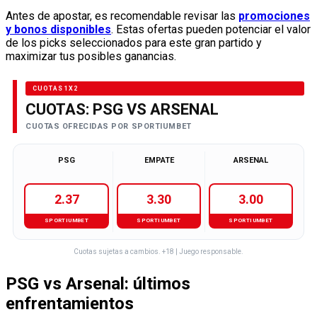
Antes de apostar, es recomendable revisar las
promociones
y bonos disponibles
. Estas ofertas pueden potenciar el valor
de los picks seleccionados para este gran partido y
maximizar tus posibles ganancias.
CUOTAS 1X2
CUOTAS: PSG VS ARSENAL
CUOTAS OFRECIDAS POR SPORTIUMBET
PSG
EMPATE
ARSENAL
2.37
3.30
3.00
SPORTIUMBET
SPORTIUMBET
SPORTIUMBET
Cuotas sujetas a cambios. +18 | Juego responsable.
PSG vs Arsenal: últimos
enfrentamientos