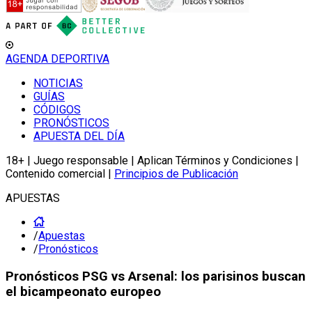
AGENDA DEPORTIVA
NOTICIAS
GUÍAS
CÓDIGOS
PRONÓSTICOS
APUESTA DEL DÍA
18+ | Juego responsable | Aplican Términos y Condiciones |
Contenido comercial |
Principios de Publicación
APUESTAS
/
Apuestas
/
Pronósticos
Pronósticos PSG vs Arsenal: los parisinos buscan
el bicampeonato europeo