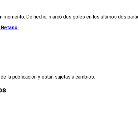
n momento. De hecho, marcó dos goles en los últimos dos parti
n Betano
de la publicación y están sujetas a cambios.
os