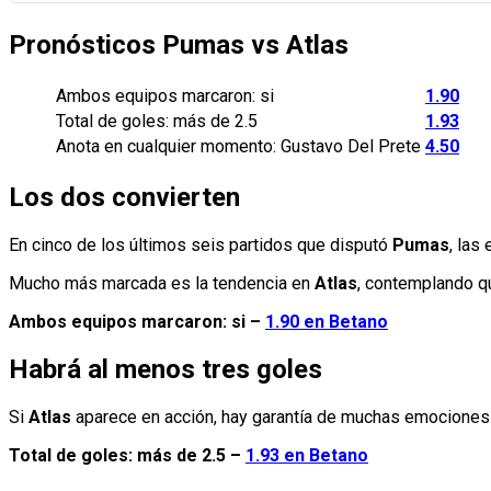
Pronósticos Pumas vs Atlas
Ambos equipos marcaron: si
1.90
Total de goles: más de 2.5
1.93
Anota en cualquier momento: Gustavo Del Prete
4.50
Los dos convierten
En cinco de los últimos seis partidos que disputó
Pumas
, las
Mucho más marcada es la tendencia en
Atlas
, contemplando qu
Ambos equipos marcaron: si –
1.90 en Betano
Habrá al menos tres goles
Si
Atlas
aparece en acción, hay garantía de muchas emociones. S
Total de goles: más de 2.5 –
1.93 en Betano