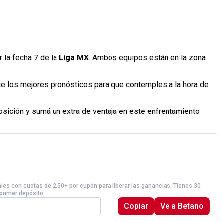
 la fecha 7 de la
Liga MX
. Ambos equipos están en la zona
ece los mejores pronósticos para que contemples a la hora de
sición y sumá un extra de ventaja en este enfrentamiento