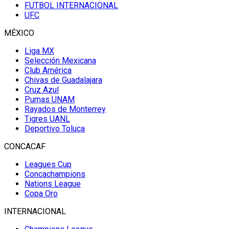
FUTBOL INTERNACIONAL
UFC
MÉXICO
Liga MX
Selección Mexicana
Club América
Chivas de Guadalajara
Cruz Azul
Pumas UNAM
Rayados de Monterrey
Tigres UANL
Deportivo Toluca
CONCACAF
Leagues Cup
Concachampions
Nations League
Copa Oro
INTERNACIONAL