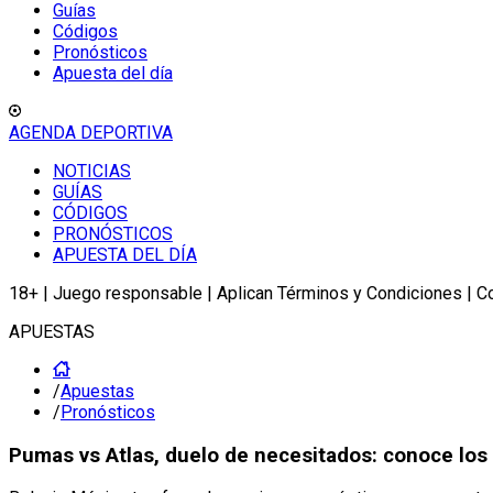
Guías
Códigos
Pronósticos
Apuesta del día
AGENDA DEPORTIVA
NOTICIAS
GUÍAS
CÓDIGOS
PRONÓSTICOS
APUESTA DEL DÍA
18+ | Juego responsable | Aplican Términos y Condiciones | C
APUESTAS
/
Apuestas
/
Pronósticos
Pumas vs Atlas, duelo de necesitados: conoce los