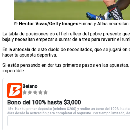
©
Hector Vivas/Getty Images
Pumas y Atlas necesitan v
La tabla de posiciones es el fiel reflejo del pobre presente qu
baja y necesitan empezar a sumar de a tres para revertir el rum
En la antesala de este duelo de necesitados, que se jugará en 
hacer tu apuesta deportiva.
Si estás pensando en dar tus primeros pasos en las apuestas
imperdible.