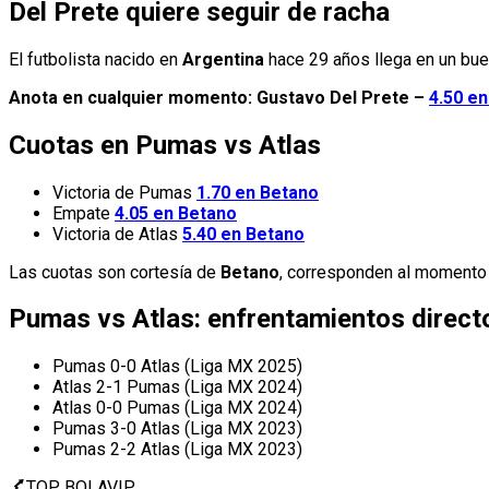
Del Prete quiere seguir de racha
El futbolista nacido en
Argentina
hace 29 años llega en un bue
Anota en cualquier momento: Gustavo Del Prete –
4.50 e
Cuotas en Pumas vs Atlas
Victoria de Pumas
1.70 en Betano
Empate
4.05 en Betano
Victoria de Atlas
5.40 en Betano
Las cuotas son cortesía de
Betano
, corresponden al momento 
Pumas vs Atlas: enfrentamientos direct
Pumas 0-0 Atlas (Liga MX 2025)
Atlas 2-1 Pumas (Liga MX 2024)
Atlas 0-0 Pumas (Liga MX 2024)
Pumas 3-0 Atlas (Liga MX 2023)
Pumas 2-2 Atlas (Liga MX 2023)
TOP BOLAVIP