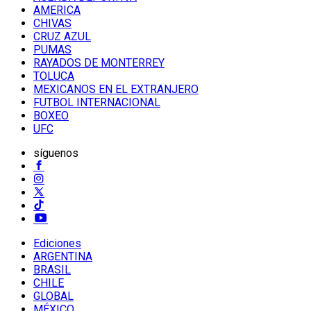
AMERICA
CHIVAS
CRUZ AZUL
PUMAS
RAYADOS DE MONTERREY
TOLUCA
MEXICANOS EN EL EXTRANJERO
FUTBOL INTERNACIONAL
BOXEO
UFC
síguenos
Ediciones
ARGENTINA
BRASIL
CHILE
GLOBAL
MÉXICO