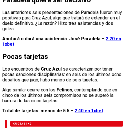
Paradela quiere ser decisivo
Las anteriores seis presentaciones de Paradela fueron muy
positivas para Cruz Azul, algo que tratará de extender en el
duelo definitivo. ¿La razón? Hizo tres asistencias y dos
goles.
Anotará o dará una asistencia: José Paradela –
2.20 en
1xbet
Pocas tarjetas
Los encuentros de
Cruz Azul
se caracterizan por tener
pocas sanciones disciplinarias: en seis de los últimos ocho
desafíos que jugó, hubo menos de seis tarjetas.
Algo similar ocurre con los
Felinos
, contemplando que en
cinco de los últimos seis compromisos no se superó la
barrera de las cinco tarjetas.
Total de tarjetas: menos de 5.5 –
2.40 en 1xbet
CUOTAS 1X2