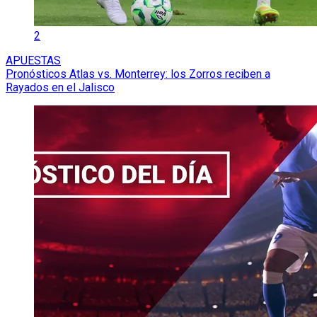
2
APUESTAS
Pronósticos Atlas vs. Monterrey: los Zorros reciben a
Rayados en el Jalisco