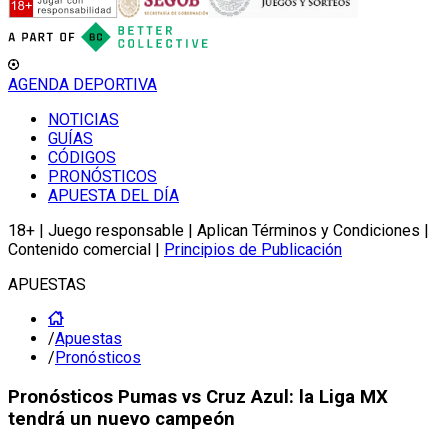
AGENDA DEPORTIVA
NOTICIAS
GUÍAS
CÓDIGOS
PRONÓSTICOS
APUESTA DEL DÍA
18+ | Juego responsable | Aplican Términos y Condiciones |
Contenido comercial |
Principios de Publicación
APUESTAS
/
Apuestas
/
Pronósticos
Pronósticos Pumas vs Cruz Azul: la Liga MX
tendrá un nuevo campeón