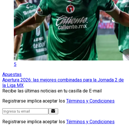
5
Apuestas
Apertura 2026: las mejores combinadas para la Jornada 2 de
la Liga MX
Recibe las últimas noticias en tu casilla de E-mail
Registrarse implica aceptar los
Términos y Condiciones
Registrarse implica aceptar los
Términos y Condiciones