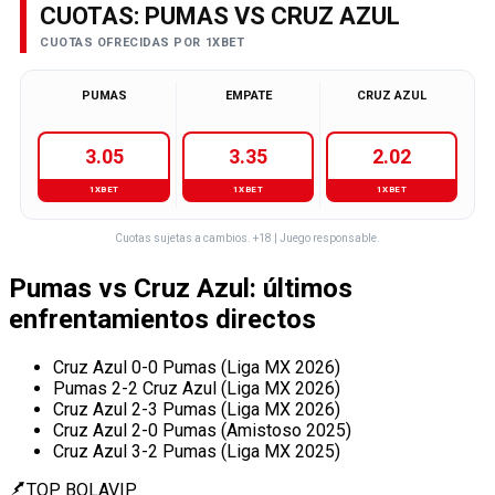
CUOTAS: PUMAS VS CRUZ AZUL
CUOTAS OFRECIDAS POR 1XBET
PUMAS
EMPATE
CRUZ AZUL
3.05
3.35
2.02
1XBET
1XBET
1XBET
Cuotas sujetas a cambios. +18 | Juego responsable.
Pumas vs Cruz Azul: últimos
enfrentamientos directos
Cruz Azul 0-0 Pumas (Liga MX 2026)
Pumas 2-2 Cruz Azul (Liga MX 2026)
Cruz Azul 2-3 Pumas (Liga MX 2026)
Cruz Azul 2-0 Pumas (Amistoso 2025)
Cruz Azul 3-2 Pumas (Liga MX 2025)
TOP BOLAVIP