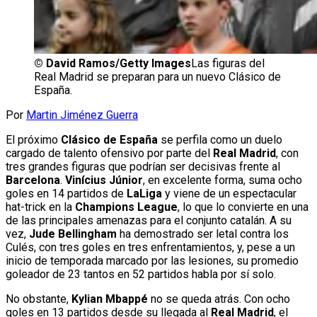
©
David Ramos/Getty Images
Las figuras del
Real Madrid se preparan para un nuevo Clásico de
España.
Por
Martin Jiménez Guerra
El próximo
Clásico de España
se perfila como un duelo
cargado de talento ofensivo por parte del
Real Madrid
, con
tres grandes figuras que podrían ser decisivas frente al
Barcelona
.
Vinícius Júnior
, en excelente forma, suma ocho
goles en 14 partidos de
LaLiga
y viene de un espectacular
hat-trick en la
Champions League
, lo que lo convierte en una
de las principales amenazas para el conjunto catalán. A su
vez,
Jude Bellingham
ha demostrado ser letal contra los
Culés, con tres goles en tres enfrentamientos, y, pese a un
inicio de temporada marcado por las lesiones, su promedio
goleador de 23 tantos en 52 partidos habla por sí solo.
No obstante,
Kylian Mbappé
no se queda atrás. Con ocho
goles en 13 partidos desde su llegada al
Real Madrid
, el