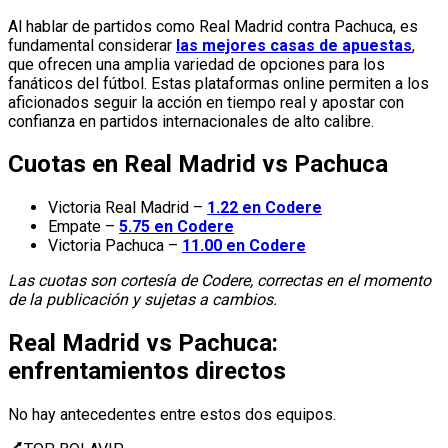
Al hablar de partidos como Real Madrid contra Pachuca, es
fundamental considerar
las mejores casas de apuestas
,
que ofrecen una amplia variedad de opciones para los
fanáticos del fútbol. Estas plataformas online permiten a los
aficionados seguir la acción en tiempo real y apostar con
confianza en partidos internacionales de alto calibre.
Cuotas en Real Madrid vs Pachuca
Victoria Real Madrid –
1.22 en Codere
Empate –
5.75 en Codere
Victoria Pachuca –
11.00 en Codere
Las cuotas son cortesía de Codere, correctas en el momento
de la publicación y sujetas a cambios.
Real Madrid vs Pachuca:
enfrentamientos directos
No hay antecedentes entre estos dos equipos.