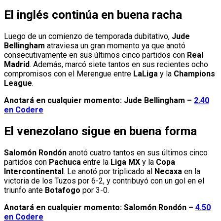
El inglés continúa en buena racha
Luego de un comienzo de temporada dubitativo,
Jude
Bellingham
atraviesa un gran momento ya que anotó
consecutivamente en sus últimos cinco partidos con
Real
Madrid
. Además, marcó siete tantos en sus recientes ocho
compromisos con el Merengue entre
LaLiga
y la
Champions
League
.
Anotará en cualquier momento: Jude Bellingham –
2.40
en Codere
El venezolano sigue en buena forma
Salomón Rondón
anotó cuatro tantos en sus últimos cinco
partidos con
Pachuca
entre la
Liga MX
y la
Copa
Intercontinental
. Le anotó por triplicado al
Necaxa
en la
victoria de los Tuzos por 6-2, y contribuyó con un gol en el
triunfo ante
Botafogo
por 3-0.
Anotará en cualquier momento: Salomón Rondón –
4.50
en Codere