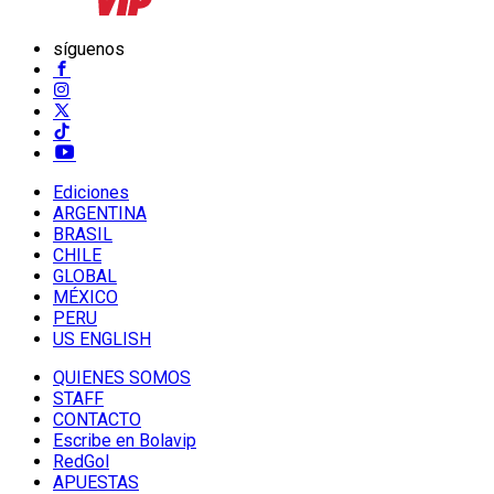
síguenos
Ediciones
ARGENTINA
BRASIL
CHILE
GLOBAL
MÉXICO
PERU
US ENGLISH
QUIENES SOMOS
STAFF
CONTACTO
Escribe en Bolavip
RedGol
APUESTAS