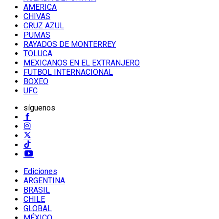
AMERICA
CHIVAS
CRUZ AZUL
PUMAS
RAYADOS DE MONTERREY
TOLUCA
MEXICANOS EN EL EXTRANJERO
FUTBOL INTERNACIONAL
BOXEO
UFC
síguenos
Ediciones
ARGENTINA
BRASIL
CHILE
GLOBAL
MÉXICO