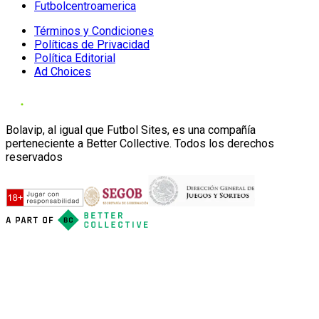
Futbolcentroamerica
Términos y Condiciones
Políticas de Privacidad
Política Editorial
Ad Choices
Bolavip, al igual que Futbol Sites, es una compañía
perteneciente a Better Collective. Todos los derechos
reservados