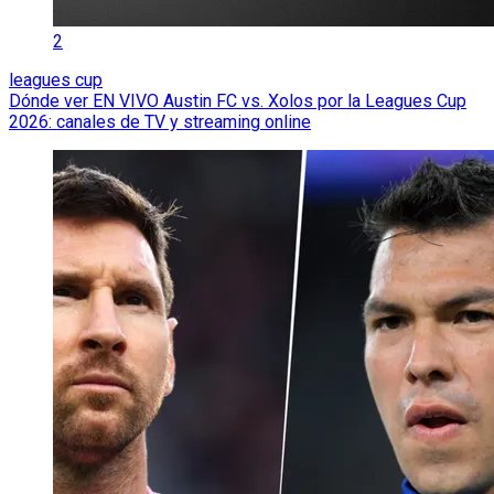
2
leagues cup
Dónde ver EN VIVO Austin FC vs. Xolos por la Leagues Cup
2026: canales de TV y streaming online