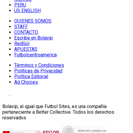
PERU
US ENGLISH
QUIENES SOMOS
STAFF
CONTACTO
Escribe en Bolavip
RedGol
APUESTAS
Futbolcentroamerica
Términos y Condiciones
Políticas de Privacidad
Política Editorial
Ad Choices
Bolavip, al igual que Futbol Sites, es una compañía
perteneciente a Better Collective. Todos los derechos
reservados