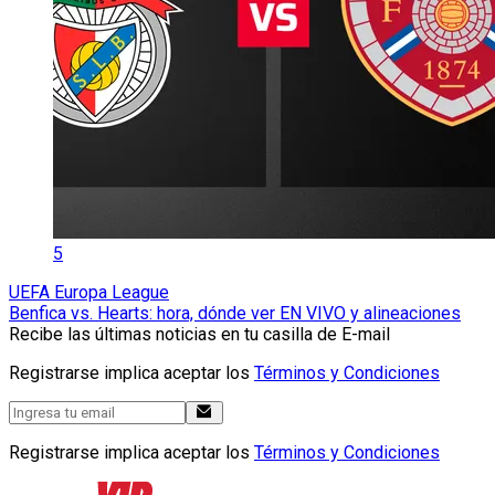
5
UEFA Europa League
Benfica vs. Hearts: hora, dónde ver EN VIVO y alineaciones
Recibe las últimas noticias en tu casilla de E-mail
Registrarse implica aceptar los
Términos y Condiciones
Registrarse implica aceptar los
Términos y Condiciones