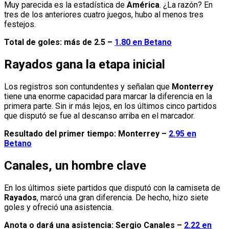
Muy parecida es la estadística de
América
. ¿La razón? En
tres de los anteriores cuatro juegos, hubo al menos tres
festejos.
Total de goles: más de 2.5 –
1.80 en Betano
Rayados gana la etapa inicial
Los registros son contundentes y señalan que
Monterrey
tiene una enorme capacidad para marcar la diferencia en la
primera parte. Sin ir más lejos, en los últimos cinco partidos
que disputó se fue al descanso arriba en el marcador.
Resultado del primer tiempo: Monterrey –
2.95 en
Betano
Canales, un hombre clave
En los últimos siete partidos que disputó con la camiseta de
Rayados
, marcó una gran diferencia. De hecho, hizo siete
goles y ofreció una asistencia.
Anota o dará una asistencia: Sergio Canales –
2.22 en