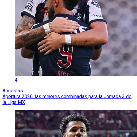
4
Apuestas
Apertura 2026: las mejores combinadas para la Jornada 3 de
la Liga MX