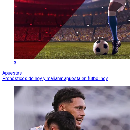
3
Apuestas
Pronósticos de hoy y mañana: apuesta en fútbol hoy