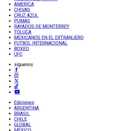
AMERICA
CHIVAS
CRUZ AZUL
PUMAS
RAYADOS DE MONTERREY
TOLUCA
MEXICANOS EN EL EXTRANJERO
FUTBOL INTERNACIONAL
BOXEO
UFC
síguenos
Ediciones
ARGENTINA
BRASIL
CHILE
GLOBAL
MÉXICO