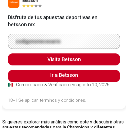
Si quieres explorar más análisis como este y descubrir otras
apuestas recomendadas para la Champions y diferentes