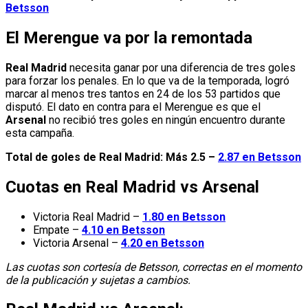
Betsson
El Merengue va por la remontada
Real Madrid
necesita ganar por una diferencia de tres goles
para forzar los penales. En lo que va de la temporada, logró
marcar al menos tres tantos en 24 de los 53 partidos que
disputó. El dato en contra para el Merengue es que el
Arsenal
no recibió tres goles en ningún encuentro durante
esta campaña.
Total de goles de Real Madrid: Más 2.5 –
2.87 en Betsson
Cuotas en Real Madrid vs Arsenal
Victoria Real Madrid –
1.80 en Betsson
Empate –
4.10 en Betsson
Victoria Arsenal –
4.20 en Betsson
Las cuotas son cortesía de Betsson, correctas en el momento
de la publicación y sujetas a cambios.