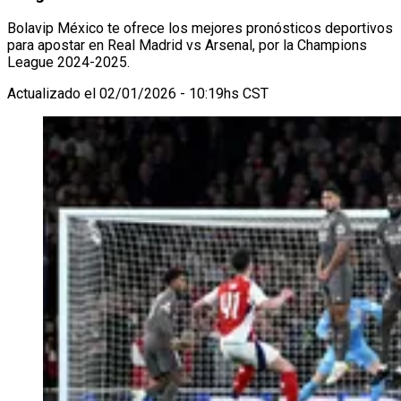
Bolavip México te ofrece los mejores pronósticos deportivos
para apostar en Real Madrid vs Arsenal, por la Champions
League 2024-2025.
Actualizado el
02/01/2026 - 10:19hs CST