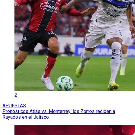
2
APUESTAS
Pronósticos Atlas vs. Monterrey: los Zorros reciben a
Rayados en el Jalisco