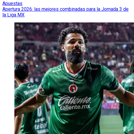
Apuestas
Apertura 2026: las mejores combinadas para la Jornada 3 de
la Liga MX