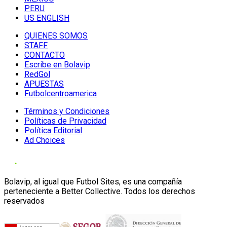
PERU
US ENGLISH
QUIENES SOMOS
STAFF
CONTACTO
Escribe en Bolavip
RedGol
APUESTAS
Futbolcentroamerica
Términos y Condiciones
Políticas de Privacidad
Política Editorial
Ad Choices
Bolavip, al igual que Futbol Sites, es una compañía
perteneciente a Better Collective. Todos los derechos
reservados