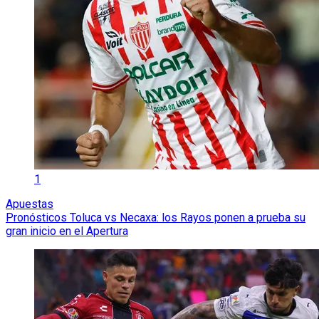
1
Apuestas
Pronósticos Toluca vs Necaxa: los Rayos ponen a prueba su
gran inicio en el Apertura