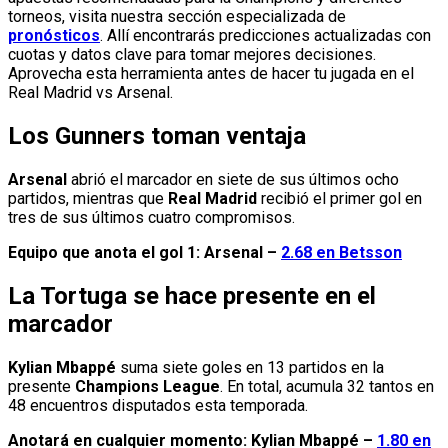
torneos, visita nuestra sección especializada de
pronósticos
. Allí encontrarás predicciones actualizadas con
cuotas y datos clave para tomar mejores decisiones.
Aprovecha esta herramienta antes de hacer tu jugada en el
Real Madrid vs Arsenal.
Los Gunners toman ventaja
Arsenal
abrió el marcador en siete de sus últimos ocho
partidos, mientras que
Real Madrid
recibió el primer gol en
tres de sus últimos cuatro compromisos.
Equipo que anota el gol 1: Arsenal –
2.68 en Betsson
La Tortuga se hace presente en el
marcador
Kylian Mbappé
suma siete goles en 13 partidos en la
presente
Champions League
. En total, acumula 32 tantos en
48 encuentros disputados esta temporada.
Anotará en cualquier momento: Kylian Mbappé –
1.80 en