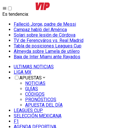
Es tendencia
:
Falleció Jorge, padre de Messi
Campaz habló del América
Solari sobre lesión de Córdova
TV de Ferencváros vs. Real Madrid
Tabla de posiciones Leagues Cup
Almeyda sobre Lamela de utilero
Baja de Inter Miami ante Rayados
ULTIMAS NOTICIAS
LIGA MX
APUESTAS
NOTICIAS
GUÍAS
CÓDIGOS
PRONÓSTICOS
APUESTA DEL DÍA
LEAGUES CUP
SELECCIÓN MEXICANA
F1
AGENDA DEPORTIVA